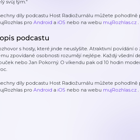
lý svůj tým.“
šechny díly podcastu Host Radiožurnálu můžete pohodlně p
ujRozhlas pro
Android
a
iOS
nebo na webu
mujRozhlas.cz
.
opis podcastu
zhovor s hosty, které jinde neuslyšíte. Atraktivní povídán
emu zpovídané osobnosti rozumějí nejlépe. Každý všední d
uček nebo Jan Pokorný. O víkendu pak od 10 hodin moderuj
oc.
šechny díly podcastu Host Radiožurnálu můžete pohodlně p
ujRozhlas pro
Android
a
iOS
nebo na webu
mujRozhlas.cz
.