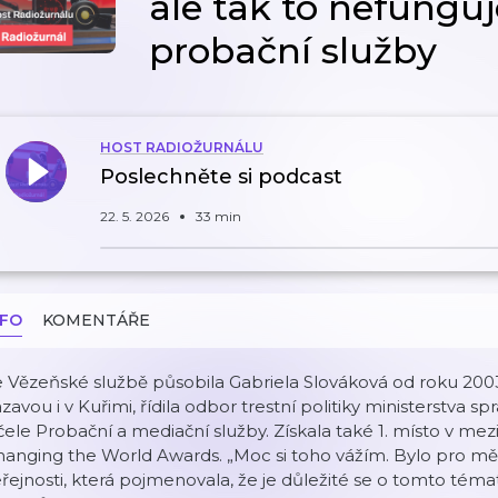
ale tak to nefunguje
probační služby
HOST RADIOŽURNÁLU
Poslechněte si podcast
22. 5. 2026
33 min
NFO
KOMENTÁŘE
 Vězeňské službě působila Gabriela Slováková od roku 2003
zavou i v Kuřimi, řídila odbor trestní politiky ministerstva s
čele Probační a mediační služby. Získala také 1. místo v 
hanging the World Awards. „Moc si toho vážím. Bylo pro m
řejnosti, která pojmenovala, že je důležité se o tomto té