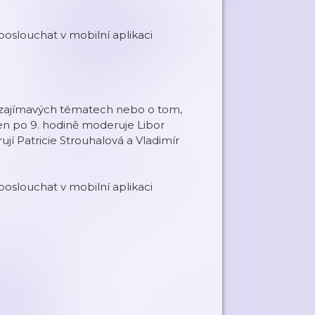
oslouchat v mobilní aplikaci
í o zajímavých tématech nebo o tom,
en po 9. hodině moderuje Libor
í Patricie Strouhalová a Vladimír
oslouchat v mobilní aplikaci