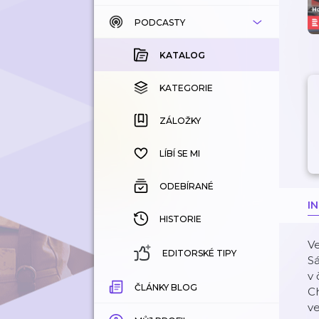
PODCASTY
KATALOG
KOUPENÉ
KATALOG
KATEGORIE
KATEGORIE
ZÁLOŽKY
ZÁLOŽKY
HISTORIE
LÍBÍ SE MI
ODEBÍRANÉ
I
HISTORIE
Ve
EDITORSKÉ TIPY
Sá
v 
ČLÁNKY BLOG
C
ve