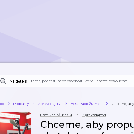
Najděte si:
od
Podcasty
Zpravodajství
Host Radiožurnálu
Chceme, aby p
Host Radiožurnálu
Zpravodajství
Chceme, aby propuš