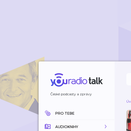
České podcasty a zprávy
Úv
PRO TEBE
AUDIOKNIHY