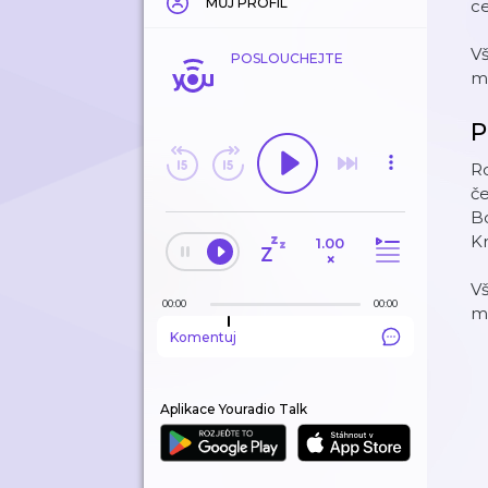
MŮJ PROFIL
ce
V
POSLOUCHEJTE
m
P
Ro
č
Bo
Kr
1.00
×
V
00:00
00:00
m
Komentuj
Aplikace Youradio Talk