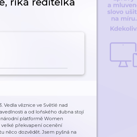
, říká ředitelka
. Vedla věznice ve Světlé nad
pravedlnosti a od loňského dubna stojí
mezinárodní platformě Women
ě velké překvapení ocenění
matu něco dozvědět. Jsem pyšná na