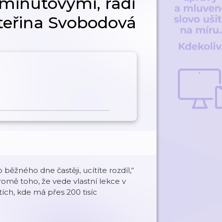
 minutovými, radí
teřina Svobodová
ěžného dne častěji, ucítíte rozdíl,“
romě toho, že vede vlastní lekce v
tích, kde má přes 200 tisíc