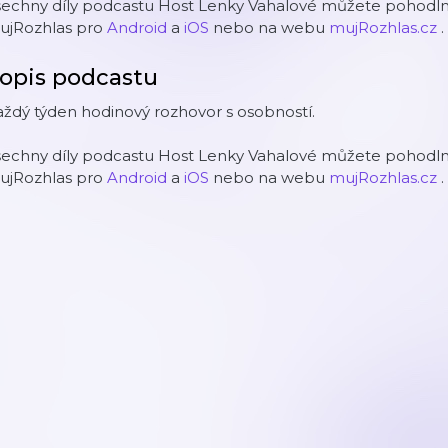
šechny díly podcastu Host Lenky Vahalové můžete pohodlně
ujRozhlas pro
Android
a
iOS
nebo na webu
mujRozhlas.cz
.
opis podcastu
ždý týden hodinový rozhovor s osobností.
šechny díly podcastu Host Lenky Vahalové můžete pohodlně
ujRozhlas pro
Android
a
iOS
nebo na webu
mujRozhlas.cz
.