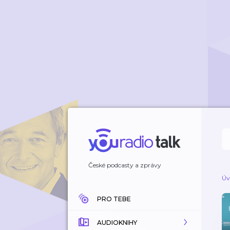
České podcasty a zprávy
Úv
PRO TEBE
AUDIOKNIHY