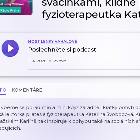
svačinkami, klidně
fyzioterapeutka Ka
HOST LENKY VAHALOVÉ
Poslechněte si podcast
11. 4. 2026
25 min
NFO
KOMENTÁŘE
ýbeme se pořád míň a míň, když zařadíte i krátký pohyb do b
ká lektorka pilates a fyzioterapeutka Kateřina Svobodová. K
ažském Karlíně, tak inspiruje k pohybu také na sociálních sí
edujících.