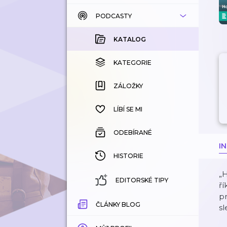
PODCASTY
KATALOG
KOUPENÉ
KATALOG
KATEGORIE
KATEGORIE
ZÁLOŽKY
ZÁLOŽKY
HISTORIE
LÍBÍ SE MI
ODEBÍRANÉ
I
HISTORIE
„H
EDITORSKÉ TIPY
ří
pr
ČLÁNKY BLOG
sl