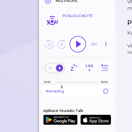
MŮJ PROFIL
V
m
POSLOUCHEJTE
P
Ka
V
m
1.00
×
00:00
00:00
Komentuj
Aplikace Youradio Talk