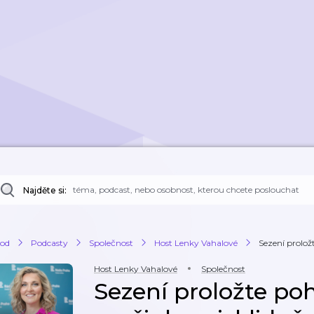
Najděte si:
od
Podcasty
Společnost
Host Lenky Vahalové
Sezení prolož
Host Lenky Vahalové
Společnost
Sezení proložte p