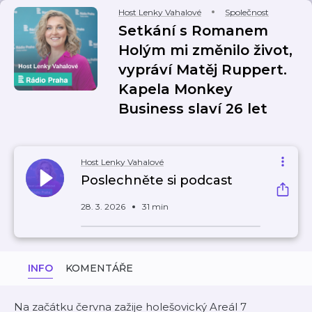
Host Lenky Vahalové
Společnost
Setkání s Romanem
Holým mi změnilo život,
vypráví Matěj Ruppert.
Kapela Monkey
Business slaví 26 let
Host Lenky Vahalové
Poslechněte si podcast
28. 3. 2026
31 min
INFO
KOMENTÁŘE
Na začátku června zažije holešovický Areál 7