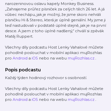
narozeninovou oslavu kapely Monkey Business.
„Zahrajeme průřez písniček za celých těch 26 let. A já
vůbec nechápu, jak je možný, že jsme skoro nehráli
písničku Hi & Stereo, která je úplně geniální. My jsme ji
teď nastudovali v podstatě úplně stejně, jak je na první
desce. A jsem z toho úplně nadšený,“ chválí si zpěvák
Matěj Ruppert.
Všechny díly podcastu Host Lenky Vahalové můžete
pohodlně poslouchat v mobilní aplikaci mujRozhlas
pro
Android
a
iOS
nebo na webu
mujRozhlas.cz
.
Popis podcastu
Každý týden hodinový rozhovor s osobností.
Všechny díly podcastu Host Lenky Vahalové můžete
pohodlně poslouchat v mobilní aplikaci mujRozhlas
pro
Android
a
iOS
nebo na webu
mujRozhlas.cz
.