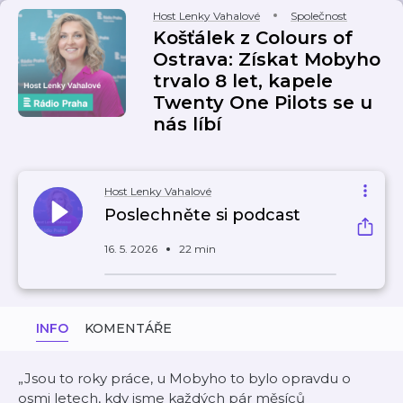
Host Lenky Vahalové
Společnost
Košťálek z Colours of
Ostrava: Získat Mobyho
trvalo 8 let, kapele
Twenty One Pilots se u
nás líbí
Host Lenky Vahalové
Poslechněte si podcast
16. 5. 2026
22 min
INFO
KOMENTÁŘE
„Jsou to roky práce, u Mobyho to bylo opravdu o
osmi letech, kdy jsme každých pár měsíců