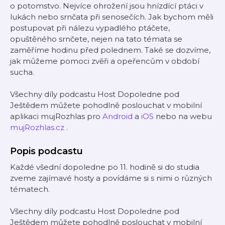
o potomstvo. Nejvíce ohrožení jsou hnízdící ptáci v
lukách nebo srnčata při senosečích. Jak bychom měli
postupovat při nálezu vypadlého ptáčete,
opuštěného srnčete, nejen na tato témata se
zaměříme hodinu před polednem. Také se dozvíme,
jak můžeme pomoci zvěři a opeřencům v období
sucha.
Všechny díly podcastu Host Dopoledne pod
Ještědem můžete pohodlně poslouchat v mobilní
aplikaci mujRozhlas pro
Android
a
iOS
nebo na webu
mujRozhlas.cz
.
Popis podcastu
Každé všední dopoledne po 11. hodině si do studia
zveme zajímavé hosty a povídáme si s nimi o různých
tématech.
Všechny díly podcastu Host Dopoledne pod
Ještědem můžete pohodlně poslouchat v mobilní