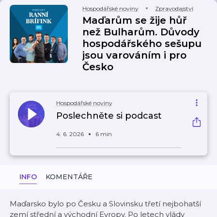
Hospodářské noviny
Zpravodajství
Maďarům se žije hůř
než Bulharům. Důvody
hospodářského sešupu
jsou varováním i pro
Česko
Hospodářské noviny
Poslechněte si podcast
4. 6. 2026
6 min
INFO
KOMENTÁŘE
Maďarsko bylo po Česku a Slovinsku třetí nejbohatší
zemí střední a východní Evropy. Po letech vlády