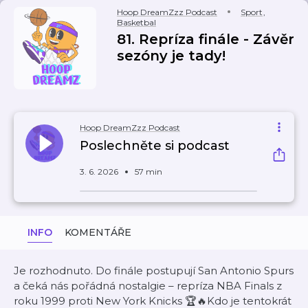
Hoop DreamZzz Podcast
Sport
,
Basketbal
81. Repríza finále - Závěr
sezóny je tady!
Hoop DreamZzz Podcast
Poslechněte si podcast
3. 6. 2026
57 min
INFO
KOMENTÁŘE
Je rozhodnuto. Do finále postupují San Antonio Spurs
a čeká nás pořádná nostalgie – repríza NBA Finals z
roku 1999 proti New York Knicks 🏆🔥Kdo je tentokrát