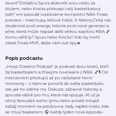
favorit?Dokážou Spurs dokončit svou cestu za
titulem, nebo Knicks překvapí celý basketbalový
svět? 👀V epizodě rozebíráme kompletní NBA Finals
preview – matchupy, klíčové hráče, X-faktory.Čeká nás
zkušenost proti energii, historie proti nové generaci a
série, která může napsat další velkou kapitolu NBA.🏀
Komu věříš ty? Spurs nebo Knicks? Kdo by mohl
získat Finals MVP, dejte nám své tipy🔥
Popis podcastu
„Hoop Dreamz Podcast“ je podcast dvou kluků, kteří
žijí basketbalem a žhavými novinkami z NBA. 🏀🎙️ Od
intenzivních přestupů až po nečekané herní
momenty – s námi se ponoříš do světa basketbalu
tak, jak ho vidíme my. Diskuze, zábavné historky a
spousta vášně pro hru, která nás spojuje. Ať už jsi
věrný fanoušek svého týmu nebo prostě miluješ
každý moment na palubovce, tady najdeš místo, kde
se mluví basketem. 🎧 Každý týden nová epizoda –