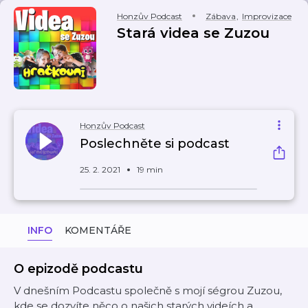
Honzův Podcast
Zábava
,
Improvizace
Stará videa se Zuzou
Honzův Podcast
Poslechněte si podcast
25. 2. 2021
19 min
INFO
KOMENTÁŘE
O epizodě podcastu
V dnešním Podcastu společně s mojí ségrou Zuzou,
kde se dozvíte něco o našich starých videích a