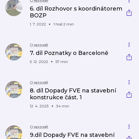
O epizodě
6. díl Rozhovor s koordinátorem
BOZP
1. 7. 2022
1 hod 2 min
O epizodě
7. díl Poznatky o Barceloně
5. 12. 2022
57 min
O epizodě
8. díl Dopady FVE na stavební
konstrukce část. 1
12. 4. 2023
34 min
O epizodě
9.díl Dopady FVE na stavební