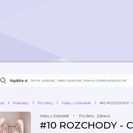
Najděte si:
od
Podcasty
Pro ženy
Holky v čokoládě
#10 ROZCHODY - Co s
Holky v čokoládě
Pro ženy
,
Zábava
#10 ROZCHODY - Co 