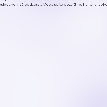
slouchej náš podcast a třeba se to dozvíš!! Ig: holky_v_cok