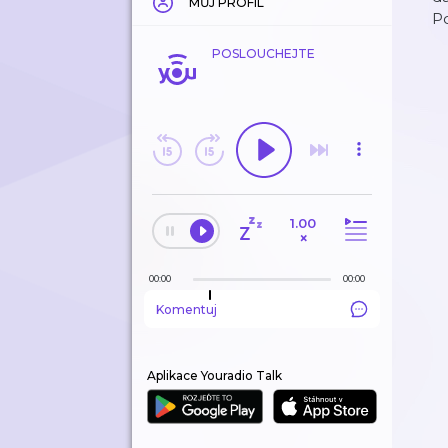
MŮJ PROFIL
Po
POSLOUCHEJTE
1.00
×
00:00
00:00
Komentuj
Aplikace Youradio Talk