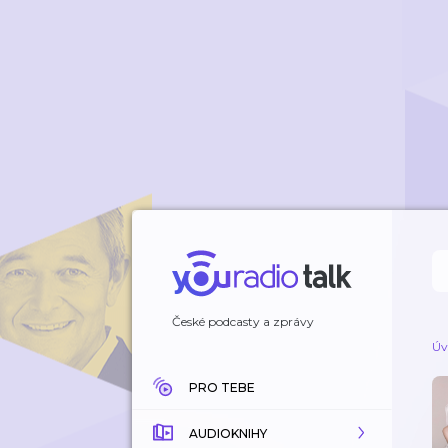
České podcasty a zprávy
Úv
PRO TEBE
AUDIOKNIHY