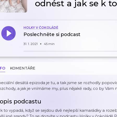
odnést a jak se k t
HOLKY V ČOKOLÁDĚ
Poslechněte si podcast
31. 1. 2021
45 min
NFO
KOMENTÁŘE
eciální desátá epizoda je tu, a tak jsme se rozhodly popo
zchody, a jak je vnímáme my, plus nějaké rady, co by Vám
opis podcastu
k to vypadá, když se sejdou dvě nejlepší kamarádky a rozebí
lší jiné srandy? To se dozvíte v podcastu Holky v čokoládě P