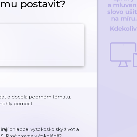
omu postavit?
vídat o docela peprném tématu.
 mohly pomoct.
rají chlapce, vysokoškolský život a
.S. Proč zrovna v čokoládě?