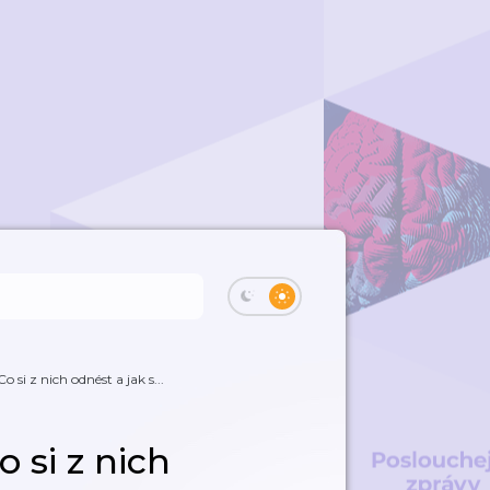
i z nich odnést a jak s...
si z nich