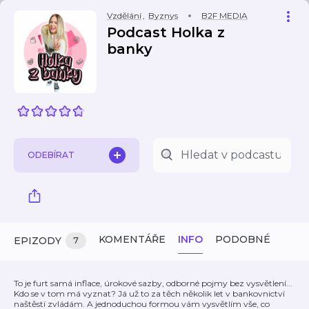
Vzdělání
,
Byznys
B2F MEDIA
Podcast Holka z
banky
ODEBÍRAT
KOMENTÁŘE
INFO
PODOBNÉ
EPIZODY
7
To je furt samá inflace, úrokové sazby, odborné pojmy bez vysvětlení...
Kdo se v tom má vyznat? Já už to za těch několik let v bankovnictví
naštěstí zvládám. A jednoduchou formou vám vysvětlím vše, co