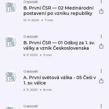
O epizodě
B. První ČSR — 02 Mezinárodní
postavení po vzniku republiky
10. 11. 2020
7 min
O epizodě
B. První ČSR — 01 Odboj za 1. sv.
války a vznik Československa
6. 11. 2020
9 min
O epizodě
A. První světová válka - 05 Češi v
1. sv. válce
2. 11. 2020
8 min
O epizodě