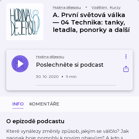
Hodina dějepisu
Vzdělání
,
Kurzy
A. První světová válka
— 04 Technika: tanky,
letadla, ponorky a další
Hodina dějepisu
Poslechněte si podcast
30. 10. 2020
9 min
INFO
KOMENTÁŘE
O epizodě podcastu
Které vynálezy změnily způsob, jakým se válčilo? Jak
naopak boje pomohly k novým objevům? A kdo s