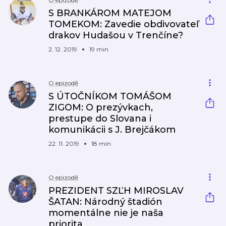
S BRANKÁROM MATEJOM
TOMEKOM: Zavedie obdivovateľ
drakov Hudašou v Trenčíne?
2. 12. 2019
19 min
O epizodě
S ÚTOČNÍKOM TOMÁŠOM
ZIGOM: O prezývkach,
prestupe do Slovana i
komunikácii s J. Brejčákom
22. 11. 2019
18 min
O epizodě
PREZIDENT SZĽH MIROSLAV
ŠATAN: Národný štadión
momentálne nie je naša
priorita