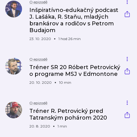
O epizodě
Inšpiratívno-edukačný podcast
J. Lašáka, R. Staňu, mladých
brankárov a rodičov s Petrom
Budajom
23. 10. 2020
1 hod 26 min
O epizodě
Tréner SR 20 Róbert Petrovický
o programe MSJ v Edmontone
20. 10. 2020
10 min
O epizodě
Tréner R. Petrovický pred
Tatranským pohárom 2020
20. 8. 2020
1 min