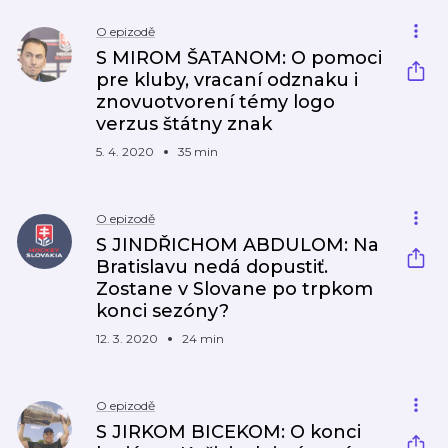
O epizodě
S MIROM ŠATANOM: O pomoci
pre kluby, vracaní odznaku i
znovuotvorení témy logo
verzus štátny znak
5. 4. 2020
35 min
O epizodě
S JINDŘICHOM ABDULOM: Na
Bratislavu nedá dopustiť.
Zostane v Slovane po trpkom
konci sezóny?
12. 3. 2020
24 min
O epizodě
S JIRKOM BICEKOM: O konci