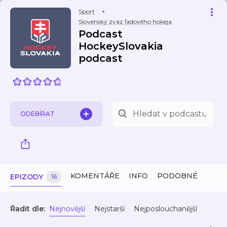
Sport
Slovenský zväz ľadového hokeja
Podcast
HockeySlovakia
podcast
ODEBÍRAT
KOMENTÁŘE
INFO
PODOBNÉ
EPIZODY
16
Řadit dle:
Nejnovější
Nejstarší
Nejposlouchanější