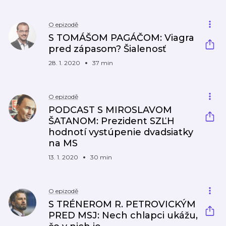
O epizodě
S TOMÁŠOM PAGÁČOM: Viagra
pred zápasom? Šialenosť
28. 1. 2020
37 min
O epizodě
PODCAST S MIROSLAVOM
ŠATANOM: Prezident SZĽH
hodnotí vystúpenie dvadsiatky
na MS
13. 1. 2020
30 min
O epizodě
S TRÉNEROM R. PETROVICKÝM
PRED MSJ: Nech chlapci ukážu,