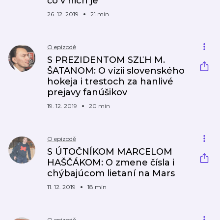
čo v nich je
26. 12. 2019
21 min
O epizodě
S PREZIDENTOM SZĽH M.
ŠATANOM: O vízii slovenského
hokeja i trestoch za hanlivé
prejavy fanúšikov
19. 12. 2019
20 min
O epizodě
S ÚTOČNÍKOM MARCELOM
HAŠČÁKOM: O zmene čísla i
chýbajúcom lietaní na Mars
11. 12. 2019
18 min
O epizodě