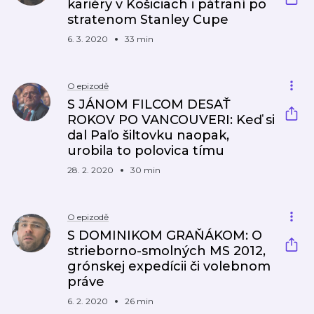
kariéry v Košiciach i pátraní po
stratenom Stanley Cupe
6. 3. 2020
33 min
O epizodě
S JÁNOM FILCOM DESAŤ
ROKOV PO VANCOUVERI: Keď si
dal Paľo šiltovku naopak,
urobila to polovica tímu
28. 2. 2020
30 min
O epizodě
S DOMINIKOM GRAŇÁKOM: O
strieborno-smolných MS 2012,
grónskej expedícii či volebnom
práve
6. 2. 2020
26 min