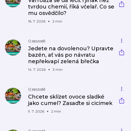
Varroáza se dá léčit i jinak než
tvrdou chemií, říká včelař. Co se
mu osvědčilo?
16. 7. 2026
2 min
O epizodě
Jedete na dovolenou? Upravte
bazén, ať vás po návratu
nepřekvapí zelená břečka
14. 7. 2026
3 min
O epizodě
Chcete sklízet ovoce sladké
jako cumel? Zasaďte si cicimek
9. 7. 2026
2 min
O epizodě