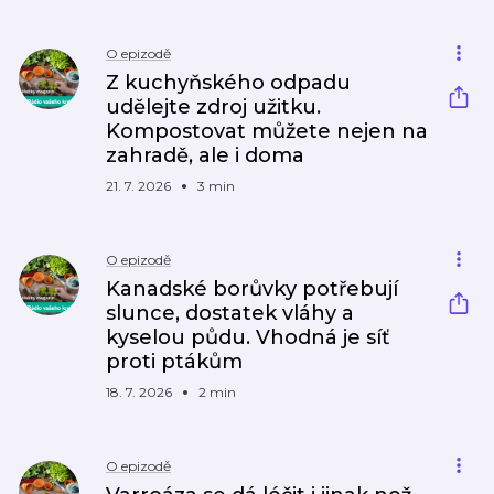
O epizodě
Z kuchyňského odpadu
udělejte zdroj užitku.
Kompostovat můžete nejen na
zahradě, ale i doma
21. 7. 2026
3 min
O epizodě
Kanadské borůvky potřebují
slunce, dostatek vláhy a
kyselou půdu. Vhodná je síť
proti ptákům
18. 7. 2026
2 min
O epizodě