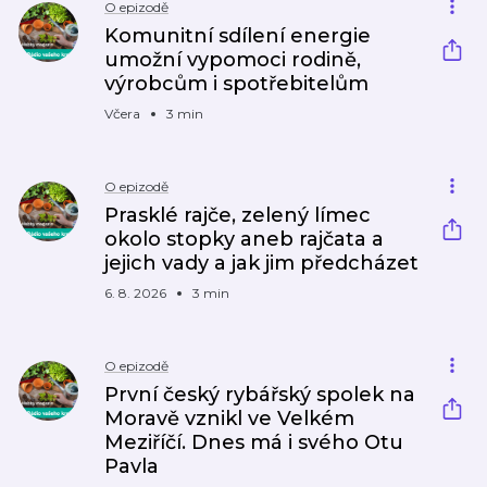
O epizodě
Komunitní sdílení energie
umožní vypomoci rodině,
výrobcům i spotřebitelům
Včera
3 min
O epizodě
Prasklé rajče, zelený límec
okolo stopky aneb rajčata a
jejich vady a jak jim předcházet
6. 8. 2026
3 min
O epizodě
První český rybářský spolek na
Moravě vznikl ve Velkém
Meziříčí. Dnes má i svého Otu
Pavla