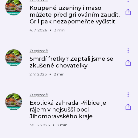
Koupené uzeniny i maso
můžete před grilováním zaudit.
Gril pak nezapomeňte vyčistit
4. 7. 2026
3 min
O epizodě
Smrdí fretky? Zeptali jsme se
zkušené chovatelky
2. 7. 2026
2 min
O epizodě
Exotická zahrada Přibice je
rájem v nejsušší obci
Jihomoravského kraje
30. 6. 2026
3 min