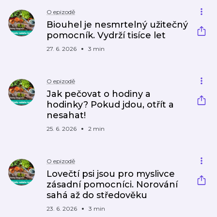
O epizodě
Biouhel je nesmrtelný užitečný
pomocník. Vydrží tisíce let
27. 6. 2026
3 min
O epizodě
Jak pečovat o hodiny a
hodinky? Pokud jdou, otřít a
nesahat!
25. 6. 2026
2 min
O epizodě
Lovečtí psi jsou pro myslivce
zásadní pomocníci. Norování
sahá až do středověku
23. 6. 2026
3 min