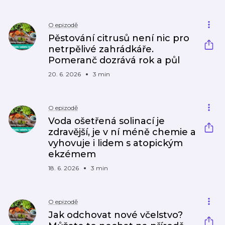
O epizodě
Pěstování citrusů není nic pro
netrpělivé zahrádkáře.
Pomeranč dozrává rok a půl
20. 6. 2026
3 min
O epizodě
Voda ošetřená solinací je
zdravější, je v ní méně chemie a
vyhovuje i lidem s atopickým
ekzémem
18. 6. 2026
3 min
O epizodě
Jak odchovat nové včelstvo?