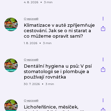
4. 8. 2026
3 min
O epizodě
Klimatizace v autě zpříjemňuje
cestování. Jak se o ni starat a
co můžeme opravit sami?
1. 8. 2026
3 min
O epizodě
Dentální hygiena u psů: V psí
stomatologii se i plombuje a
používají rovnátka
30. 7. 2026
3 min
O epizodě
Lichořeřišnice, měsíček,