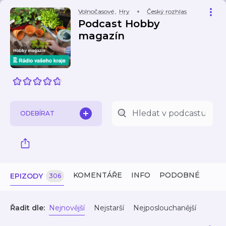
Volnočasové
,
Hry
Český rozhlas
Podcast Hobby
magazín
ODEBÍRAT
KOMENTÁŘE
INFO
PODOBNÉ
EPIZODY
306
Řadit dle:
Nejnovější
Nejstarší
Nejposlouchanější