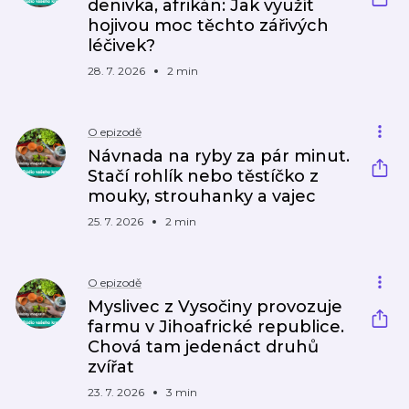
denivka, afrikán: Jak využít
hojivou moc těchto zářivých
léčivek?
28. 7. 2026
2 min
O epizodě
Návnada na ryby za pár minut.
Stačí rohlík nebo těstíčko z
mouky, strouhanky a vajec
25. 7. 2026
2 min
O epizodě
Myslivec z Vysočiny provozuje
farmu v Jihoafrické republice.
Chová tam jedenáct druhů
zvířat
23. 7. 2026
3 min