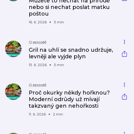
Můžete to nechat na přírodě
nebo si nechat poslat matku
poštou
16. 6. 2026
3 min
O epizodě
Gril na uhlí se snadno udržuje,
levněji ale vyjde plyn
13. 6. 2026
3 min
O epizodě
Proč okurky někdy hořknou?
Moderní odrůdy už mívají
takzvaný gen nehořkosti
11. 6. 2026
2 min