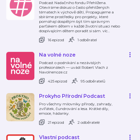
Podcast Nadačního fondu Přehlížena.
Otevíráme diskusi o často přehlížených
tématech k výchově dětí, Propagujeme a
sbíráme prostředky pro projekty, které
pomáhají dospělým být tím správným
parťákem dětem v každé životní situaci nebo
dospívajícím dětem poradit si sám. víc
…
16 epizod
1 odběratel
Na volné noze
Podcast o podnikání a nezávislých
profesionálech — uvádí Robert Vlach z
Navolnenoze.cz
425 epizod
95 odběratelů
Prokyho Přírodní Podcast
Pro všechny milovníky přírody, zahrady,
zvířátek, čundrování a lesa. Krátké díly,
emoce, hádanky.
21 epizod
2 odběratelé
Vlastní podcast