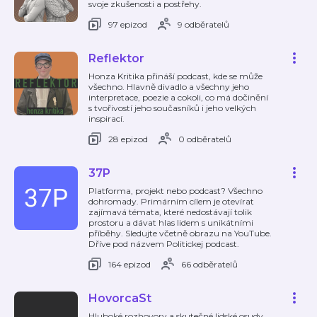
svoje zkušenosti a postřehy.
97 epizod
9 odběratelů
Reflektor
Honza Kritika přináší podcast, kde se může
všechno. Hlavně divadlo a všechny jeho
interpretace, poezie a cokoli, co má dočinění
s tvořivostí jeho současníků i jeho velkých
inspirací.
28 epizod
0 odběratelů
37P
Platforma, projekt nebo podcast? Všechno
dohromady. Primárním cílem je otevírat
zajímavá témata, které nedostávají tolik
prostoru a dávat hlas lidem s unikátními
příběhy. Sledujte včetně obrazu na YouTube.
Dříve pod názvem Politickej podcast.
164 epizod
66 odběratelů
HovorcaSt
Hluboké rozhovory a skutečné lidské osudy.