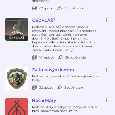
#hovnohoří
62 epizod
16 odběratelů
OBZVLÁŠŤ
Podcast OBZVLÁŠŤ o dobrodružství a
cestování. Podcast plný zážitků a historek z
cest v Čechách i za našimi hranicemi
doplněný o užitečné rady, tipy a triky.
Inspirace k výletování a absolvování jiných
dobrodružství. Podcastem provází Jarda
Zaoral a Rikki Beran. Sledujt
…
101 epizod
38 odběratelů
Za trnkovým keřem
Podcast o myslivosti a přírodě se zajímavými
hosty.
32 epizod
3 odběratelé
Noční Můry
Podcast, který se zabývá příběhy lidí, kteří si
prošli opravdovou noční můrou.