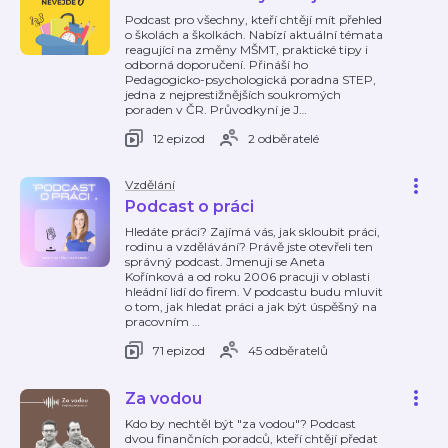
Podcast pro všechny, kteří chtějí mít přehled
o školách a školkách. Nabízí aktuální témata
reagující na změny MŠMT, praktické tipy i
odborná doporučení. Přináší ho
Pedagogicko-psychologická poradna STEP,
jedna z nejprestižnějších soukromých
poraden v ČR. Průvodkyní je J
…
12 epizod
2 odběratelé
Vzdělání
Podcast o práci
Hledáte práci? Zajímá vás, jak skloubit práci,
rodinu a vzdělávání? Právě jste otevřeli ten
správný podcast. Jmenuji se Aneta
Kořínková a od roku 2006 pracuji v oblasti
hleádní lidí do firem. V podcastu budu mluvit
o tom, jak hledat práci a jak být úspěšný na
pracovním
…
71 epizod
45 odběratelů
Za vodou
Kdo by nechtěl být "za vodou"? Podcast
dvou finančních poradců, kteří chtějí předat