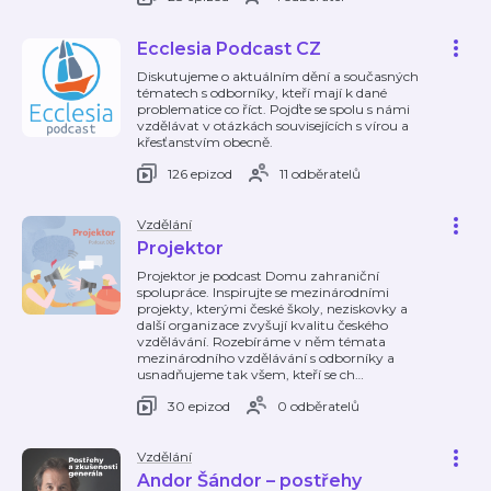
Ecclesia Podcast CZ
Diskutujeme o aktuálním dění a současných
tématech s odborníky, kteří mají k dané
problematice co říct. Pojďte se spolu s námi
vzdělávat v otázkách souvisejících s vírou a
křesťanstvím obecně.
126 epizod
11 odběratelů
Vzdělání
Projektor
Projektor je podcast Domu zahraniční
spolupráce. Inspirujte se mezinárodními
projekty, kterými české školy, neziskovky a
další organizace zvyšují kvalitu českého
vzdělávání. Rozebíráme v něm témata
mezinárodního vzdělávání s odborníky a
usnadňujeme tak všem, kteří se ch
…
30 epizod
0 odběratelů
Vzdělání
Andor Šándor – postřehy