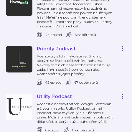
Vítejte na HovorcaSt. Moderátor Luboš
Fleischmann si nezve hosty k prázdnému
povídání, ale k sondě pod povrch naučených
frází. Neřešíme povrchní trendy, jdeme k
podstatě. Probíráme pády, budování kariéry
i motivaci. Dáváme host
…
44 epizod
6 odběratelů
Priority Podcast
Rozhovory s lidmi jako jste vy. S lidmi,
kterým se život otočil vzhůru nohama.
Některým z nich naše společnost nastavuje
záda, jiným podává pomocnou ruku.
Poslechněte si jejich příběhy.
42 epizod
67 odběratelů
Utility Podcast
Podcast o nemovitostech, designu, cestování
a životním stylu. Utility Podcast přináší
inspiraci, nové myšlenky a zkušenosti z
praxe. Možná právě tady najdeš impuls začít
dělat věci, o kterých už dlouho přemýšlíš.
6 epizod
0 odběratelů