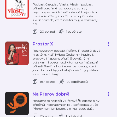
Podcast časopisu Vlasta. Vlastní podcast
přináší otevřené rozhovory o zdraví,
psychice, vztazích i každodenních výzvách.
Inspirativní ženy i muži mluví upřímně o
zkušenostech, které nás formují a posouvají
dál.
20 epizod
1 odběratel
Prostor X
Rozhovorový podcast Reflexu Prostor X dává
hlas těm, kteří hýbou Českem – inspirují,
provokují i zpochybňují. S odvážnými
otázkami i pozorností k tomu, co (ne)zazní,
přináší Pavlína Horáková rozhovory, které
jdou do hloubky, odhalují nové úhly pohledu
a nic nenechávají
…
187 epizod
99 odběratelů
Na Přerov dobrý!
Hledáme to nejlepší v Přerově.🎙️Podcast plný
příběhů inspirativních lidí, kteří dokazují, že
Přerov není jen beton, ale má i svou duši.
28 epizod
1 odběratel