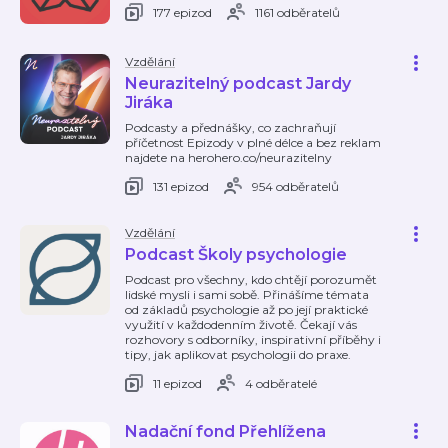
177 epizod
1161 odběratelů
Vzdělání
Neurazitelný podcast Jardy
Jiráka
Podcasty a přednášky, co zachraňují
příčetnost Epizody v plné délce a bez reklam
najdete na herohero.co/neurazitelny
131 epizod
954 odběratelů
Vzdělání
Podcast Školy psychologie
Podcast pro všechny, kdo chtějí porozumět
lidské mysli i sami sobě. Přinášíme témata
od základů psychologie až po její praktické
využití v každodenním životě. Čekají vás
rozhovory s odborníky, inspirativní příběhy i
tipy, jak aplikovat psychologii do praxe.
11 epizod
4 odběratelé
Nadační fond Přehlížena