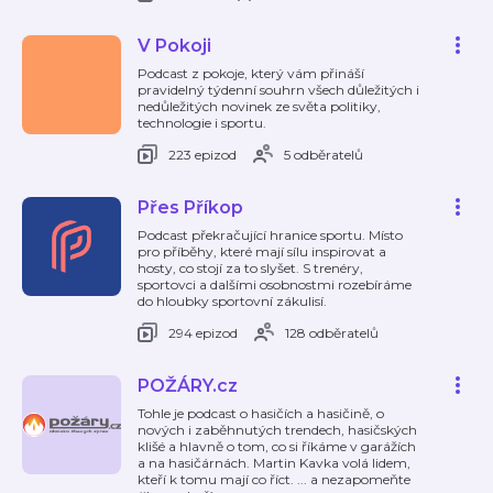
V Pokoji
Podcast z pokoje, který vám přináší
pravidelný týdenní souhrn všech důležitých i
nedůležitých novinek ze světa politiky,
technologie i sportu.
223 epizod
5 odběratelů
Přes Příkop
Podcast překračující hranice sportu. Místo
pro příběhy, které mají sílu inspirovat a
hosty, co stojí za to slyšet. S trenéry,
sportovci a dalšími osobnostmi rozebíráme
do hloubky sportovní zákulisí.
294 epizod
128 odběratelů
POŽÁRY.cz
Tohle je podcast o hasičích a hasičině, o
nových i zaběhnutých trendech, hasičských
klišé a hlavně o tom, co si říkáme v garážích
a na hasičárnách. Martin Kavka volá lidem,
kteří k tomu mají co říct. ... a nezapomeňte