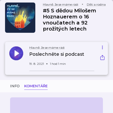
Hlavně, že se máme rádi
Děti a rodina
#5 S dědou Milošem
Hoznauerem o 16
vnoučatech a 92
prožitých letech
Hlavně, že se máme rádi
Poslechněte si podcast
19. 8. 2021
1 hod 1 min
INFO
KOMENTÁŘE