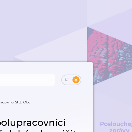
racovníci StB. Obv...
polupracovníci