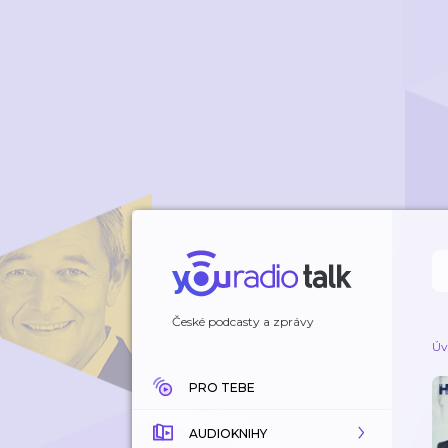
České podcasty a zprávy
Úv
PRO TEBE
AUDIOKNIHY