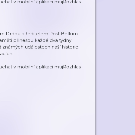
chat v mobilní aplikaci mujRozhlas
em Drdou a ředitelem Post Bellum
paměti přinesou každé dva týdny
ě známých událostech naší historie.
acích.
chat v mobilní aplikaci mujRozhlas