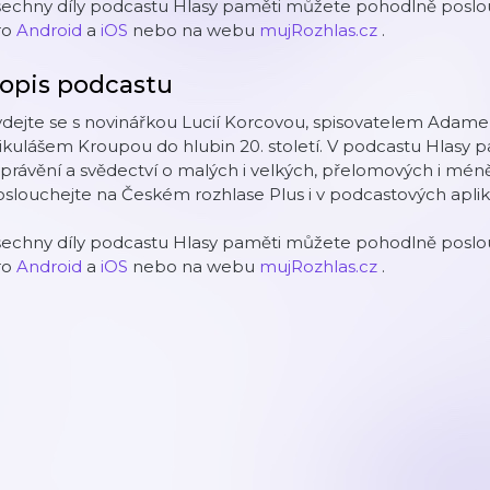
šechny díly podcastu Hlasy paměti můžete pohodlně poslou
ro
Android
a
iOS
nebo na webu
mujRozhlas.cz
.
opis podcastu
ydejte se s novinářkou Lucií Korcovou, spisovatelem Adam
kulášem Kroupou do hlubin 20. století. V podcastu Hlasy 
právění a svědectví o malých i velkých, přelomových i mén
slouchejte na Českém rozhlase Plus i v podcastových aplik
šechny díly podcastu Hlasy paměti můžete pohodlně poslou
ro
Android
a
iOS
nebo na webu
mujRozhlas.cz
.