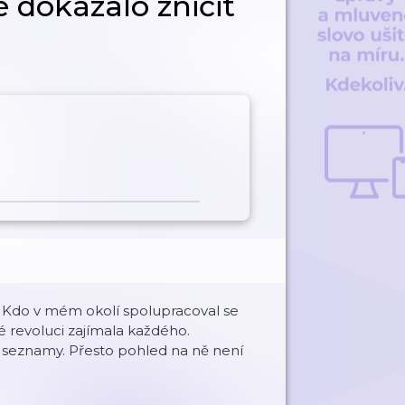
é dokázalo zničit
Kdo v mém okolí spolupracoval se
é revoluci zajímala každého.
y seznamy. Přesto pohled na ně není