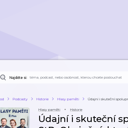
Najděte si:
od
Podcasty
Historie
Hlasy paměti
Údajní i skuteční spolup
Hlasy paměti
Historie
Údajní i skuteční s