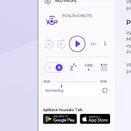
MŮJ PROFIL
V
p
POSLOUCHEJTE
P
V
Mi
vy
Po
V
1.00
×
p
00:00
00:00
Komentuj
Aplikace Youradio Talk