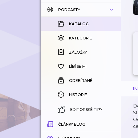
PODCASTY
KATALOG
KOUPENÉ
KATALOG
KATEGORIE
KATEGORIE
ZÁLOŽKY
ZÁLOŽKY
HISTORIE
LÍBÍ SE MI
ODEBÍRANÉ
I
HISTORIE
D
EDITORSKÉ TIPY
St
Od
ČLÁNKY BLOG
če