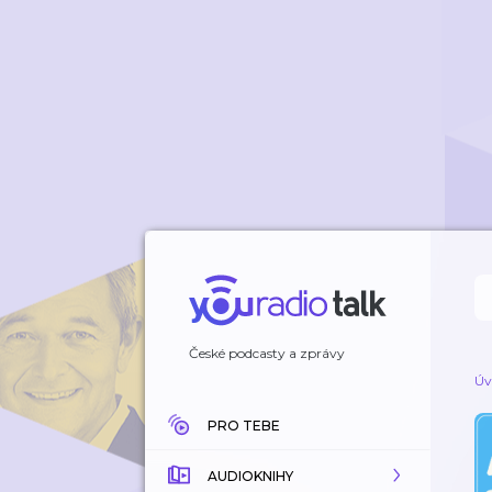
České podcasty a zprávy
Úv
PRO TEBE
AUDIOKNIHY