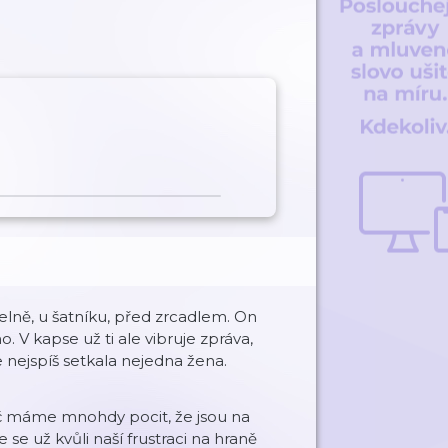
pelně, u šatníku, před zrcadlem. On
. V kapse už ti ale vibruje zpráva,
se nejspíš setkala nejedna žena.
oč máme mnohdy pocit, že jsou na
 už kvůli naší frustraci na hraně