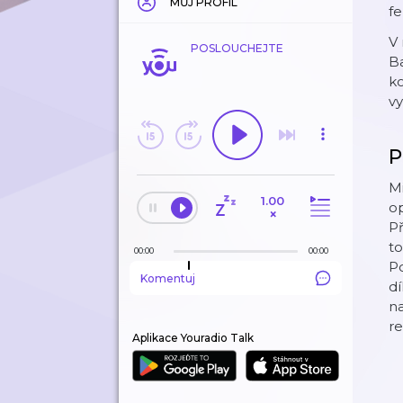
MŮJ PROFIL
fe
V
POSLOUCHEJTE
Ba
ko
vy
P
Mi
1.00
op
×
Př
to
00:00
00:00
Po
Komentuj
dí
na
r
Aplikace Youradio Talk