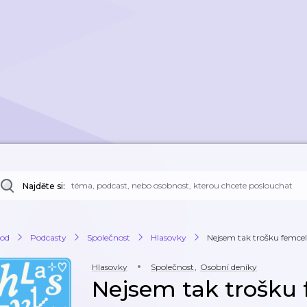
Najděte si:
od
Podcasty
Společnost
Hlasovky
Nejsem tak trošku femce
Hlasovky
Společnost
,
Osobní deníky
Nejsem tak trošku