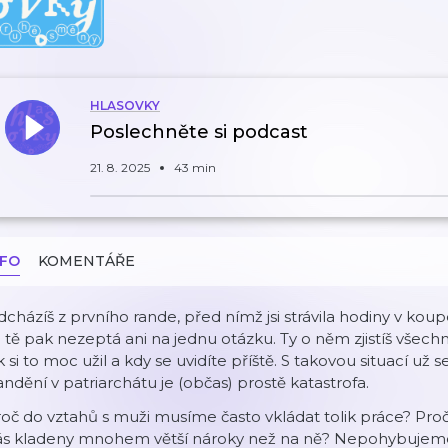
HLASOVKY
Poslechněte si podcast
21. 8. 2025
43 min
NFO
KOMENTÁŘE
cházíš z prvního rande, před nímž jsi strávila hodiny v kou
 tě pak nezeptá ani na jednu otázku. Ty o něm zjistíš všechno
k si to moc užil a kdy se uvidíte příště. S takovou situací už 
ndění v patriarchátu je (občas) prostě katastrofa.
oč do vztahů s muži musíme často vkládat tolik práce? Pr
s kladeny mnohem větší nároky než na ně? Nepohybujeme se