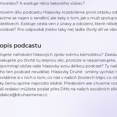
mcelství? A existuje něco takového vůbec?
 novém dílu podcastu Hlasovky rozebíráme první otázku od
víme se nejen o randění, ale taky o tom, jak s muži spolupra
lektivech. Existuje cesta ven z únavy a odcizení, které ně
volávat? Pro odpovědi (nebo taky ne) laďte čtvrtý díl ve vš
opis podcastu
lujete nahrávání hlasových zpráv svému kámošstvu? Zastaví 
akujete po čtvrté tu stejnou věc, protože si nepamatujete, c
ipomínají občas vaše hlasovky svou délkou podcast? Ty naše t
ho ten podcast neudělat. Hlasovky Druhé : směny vychází 
vídáme si v nich o tom, co nás v našich životech trápí, co 
ky čemu spíme naprosto klidně. Především ale chceme roze
ší redakci můžete poslat přes DMs na našich sociálních sít
edakce@druhasmena.cz.