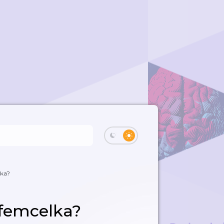
lka?
 femcelka?