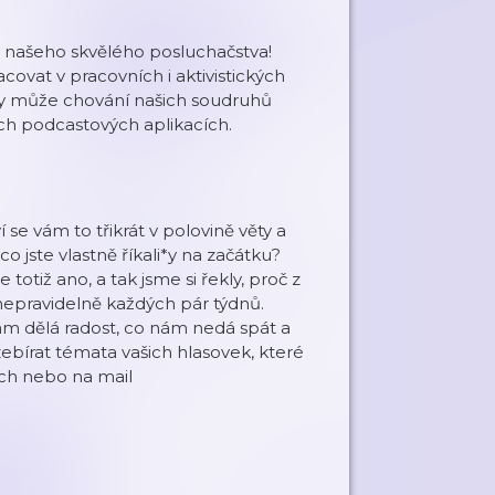
 našeho skvělého posluchačstva!
covat v pracovních i aktivistických
kdy může chování našich soudruhů
ech podcastových aplikacích.
se vám to třikrát v polovině věty a
o jste vlastně říkali*y na začátku?
otiž ano, a tak jsme si řekly, proč z
nepravidelně každých pár týdnů.
nám dělá radost, co nám nedá spát a
bírat témata vašich hlasovek, které
ích nebo na mail