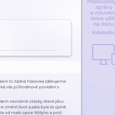
 Není to žádná hlasovka (děkujeme
ká vás půlhodinové povídání s
edem neznámé otázky, které jdou
e změnil život a jaká byla ta úplně
ila od malé opice Willyho a proč