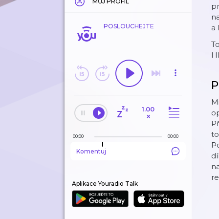
MŮJ PROFIL
pr
na
POSLOUCHEJTE
a 
To
H
P
Mi
1.00
op
×
Př
to
00:00
00:00
Po
Komentuj
dí
na
r
Aplikace Youradio Talk