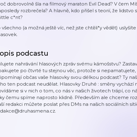
oč dobrovolně šla na filmový maraton Evil Dead? V čem Míšu
posledy rozbrečela? A hlavně, kdo přišel s teorií, že lidstvo 
little c*nt?
 všechno (a možná ještě víc, než jste chtěli*y vědět) uslyší
lasovek.
opis podcastu
lujete nahrávání hlasových zpráv svému kámošstvu? Zastaví 
akujete po čtvrté tu stejnou věc, protože si nepamatujete, c
ipomínají občas vaše hlasovky svou délkou podcast? Ty naše t
ho ten podcast neudělat. Hlasovky Druhé : směny vychází 
vídáme si v nich o tom, co nás v našich životech trápí, co 
ky čemu spíme naprosto klidně. Především ale chceme roze
ší redakci můžete poslat přes DMs na našich sociálních sít
edakce@druhasmena.cz.