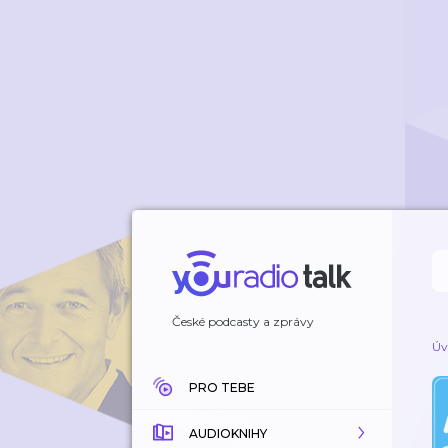
České podcasty a zprávy
Úv
PRO TEBE
AUDIOKNIHY