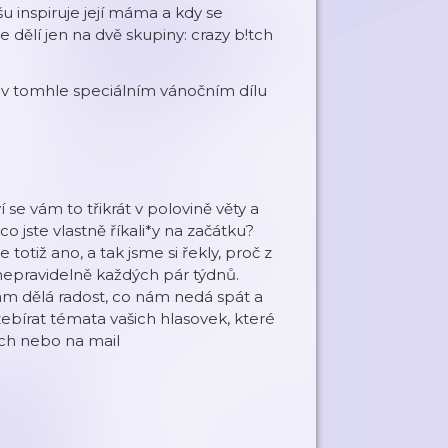
 inspiruje její máma a kdy se
se dělí jen na dvě skupiny: crazy b!tch
te v tomhle speciálním vánočním dílu
se vám to třikrát v polovině věty a
o jste vlastně říkali*y na začátku?
otiž ano, a tak jsme si řekly, proč z
nepravidelně každých pár týdnů.
nám dělá radost, co nám nedá spát a
bírat témata vašich hlasovek, které
ích nebo na mail