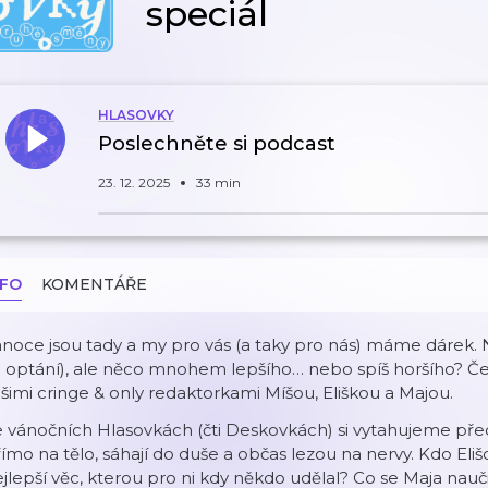
speciál
HLASOVKY
Poslechněte si podcast
23. 12. 2025
33 min
NFO
KOMENTÁŘE
noce jsou tady a my pro vás (a taky pro nás) máme dárek.
 optání), ale něco mnohem lepšího… nebo spíš horšího? Če
šimi cringe & only redaktorkami Míšou, Eliškou a Majou.
e vánočních Hlasovkách (čti Deskovkách) si vytahujeme př
ímo na tělo, sáhají do duše a občas lezou na nervy. Kdo Elišc
jlepší věc, kterou pro ni kdy někdo udělal? Co se Maja nauč