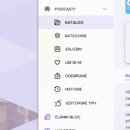
PODCASTY
KATALOG
KOUPENÉ
KATALOG
KATEGORIE
KATEGORIE
ZÁLOŽKY
ZÁLOŽKY
HISTORIE
LÍBÍ SE MI
I
ODEBÍRANÉ
HISTORIE
Vá
za
EDITORSKÉ TIPY
va
V
ČLÁNKY BLOG
př
ne