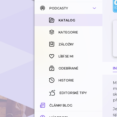
PODCASTY
KATALOG
KOUPENÉ
KATALOG
KATEGORIE
KATEGORIE
ZÁLOŽKY
ZÁLOŽKY
HISTORIE
LÍBÍ SE MI
I
ODEBÍRANÉ
HISTORIE
Má
ma
EDITORSKÉ TIPY
sk
př
ČLÁNKY BLOG
Je
sp