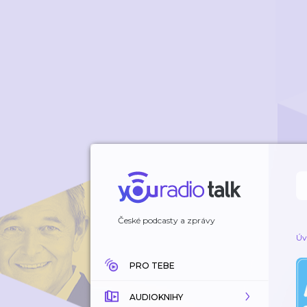
České podcasty a zprávy
Úv
PRO TEBE
AUDIOKNIHY