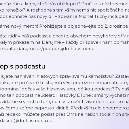
cházíme a lidmi, kteří nás obklopují? Proč se s některými z n
ko rohožky? A rozhodně s tím vším nemá nic společného náš
 poslechněte náš nový díl – zpívání a Michal Tučný included!
áme nový merch! Prohlížejte a objednávejte do 2. prosin
áte rádi*y náš podcast a chcete, abychom nevyhořely dřív
rvalým příkazem na Darujme – každý příspěvek nám pomáhá 
rekarita: darujme.cz/podporujdruhousmenu
opis podcastu
lujete nahrávání hlasových zpráv svému kámošstvu? Zastaví 
akujete po čtvrté tu stejnou věc, protože si nepamatujete, c
ipomínají občas vaše hlasovky svou délkou podcast? Ty naše t
ho ten podcast neudělat. Hlasovky Druhé : směny vychází 
vídáme si v nich o tom, co nás v našich životech trápí, co 
ky čemu spíme naprosto klidně. Především ale chceme roze
ší redakci můžete poslat přes DMs na našich sociálních sít
edakce@druhasmena.cz.