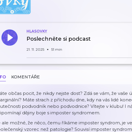
HLASOVKY
Poslechněte si podcast
21. 11. 2025
51 min
NFO
KOMENTÁŘE
te občas pocit, že nikdy nejste dost? Zdá se vám, že vaše 
rginální? Máte strach z příchodu dne, kdy na vás lidé konečn
utečnosti podvodník nebo podvodnice? Vítejte v klubu! I nám
ipomínají dějiny boje s imposter syndromem.
 ale možné, že něco, čemu říkáme imposter syndrom, je ve 
olečenský vzorec než patologie? Souvisí imposter syndrom 