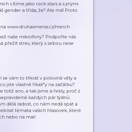
ich cítíme jako rock stars a s jinými
 gender a třída, že? Ale má! Proto
ce na www.druhasmena.cz/merch
 než naše mikrofony? Podpořte nás
přežít stres, který s sebou nese
se vám to třikrát v polovině věty a
o jste vlastně říkali*y na začátku?
otiž ano, a tak jsme si řekly, proč z
nepravidelně každých pár týdnů.
nám dělá radost, co nám nedá spát a
bírat témata vašich hlasovek, které
ích nebo na mail