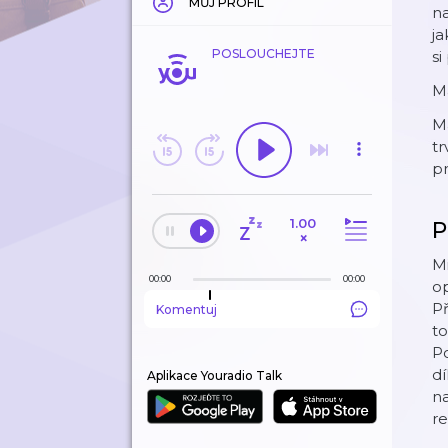
MŮJ PROFIL
na
ja
POSLOUCHEJTE
si
M
M
t
p
1.00
P
×
Mi
00:00
00:00
op
Př
Komentuj
to
Po
dí
Aplikace Youradio Talk
na
r