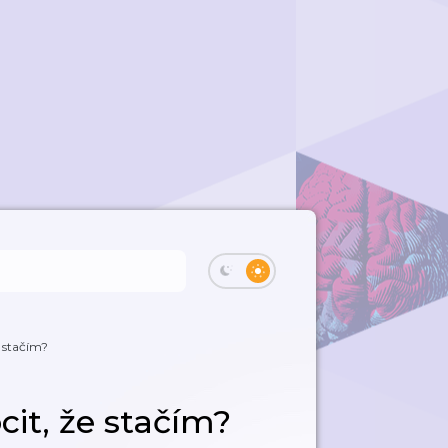
 stačím?
it, že stačím?