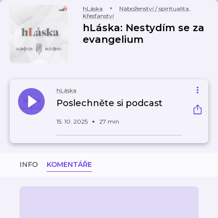
hLáska
Náboženství / spiritualita
,
Křesťanství
hLáska: Nestydím se za
evangelium
hLáska
Poslechněte si podcast
15. 10. 2025
27 min
INFO
KOMENTÁŘE