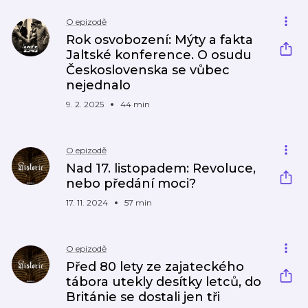
O epizodě
Rok osvobození: Mýty a fakta
Jaltské konference. O osudu
Československa se vůbec
nejednalo
9. 2. 2025
44 min
O epizodě
Nad 17. listopadem: Revoluce,
nebo předání moci?
17. 11. 2024
57 min
O epizodě
Před 80 lety ze zajateckého
tábora utekly desítky letců, do
Británie se dostali jen tři