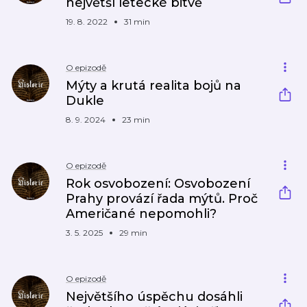
největší letecké bitvě
19. 8. 2022
31 min
O epizodě
Mýty a krutá realita bojů na
Dukle
8. 9. 2024
23 min
O epizodě
Rok osvobození: Osvobození
Prahy provází řada mýtů. Proč
Američané nepomohli?
3. 5. 2025
29 min
O epizodě
Největšího úspěchu dosáhli