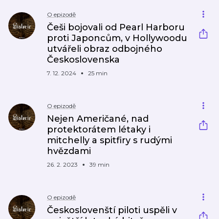
O epizodě
Češi bojovali od Pearl Harboru
proti Japoncům, v Hollywoodu
utvářeli obraz odbojného
Československa
7. 12. 2024
25 min
O epizodě
Nejen Američané, nad
protektorátem létaky i
mitchelly a spitfiry s rudými
hvězdami
26. 2. 2023
39 min
O epizodě
Českoslovenští piloti uspěli v