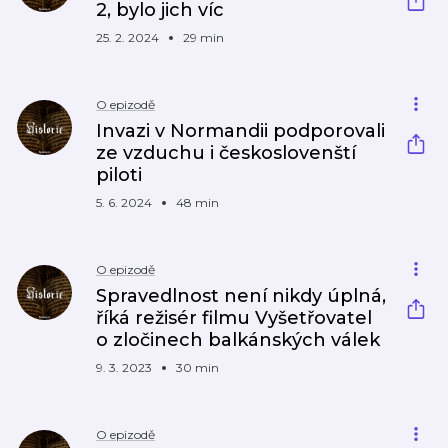
2, bylo jich víc
25. 2. 2024
29 min
O epizodě
Invazi v Normandii podporovali
ze vzduchu i českoslovenští
piloti
5. 6. 2024
48 min
O epizodě
Spravedlnost není nikdy úplná,
říká režisér filmu Vyšetřovatel
o zločinech balkánských válek
9. 3. 2023
30 min
O epizodě