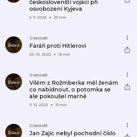
českoslovenští vojáci při
osvobození Kyjeva
5. 11. 2023
29 min
O epizodě
Faráři proti Hitlerovi
30. 10. 2022
16 min
O epizodě
Vilém z Rožmberka měl ženám
co nabídnout, o potomka se
ale pokoušel marně
11. 12. 2022
13 min
O epizodě
Jan Zajíc nebyl pochodní číslo