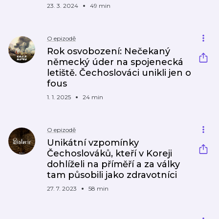
23. 3. 2024
49 min
O epizodě
Rok osvobození: Nečekaný
německý úder na spojenecká
letiště. Čechoslováci unikli jen o
fous
1. 1. 2025
24 min
O epizodě
Unikátní vzpomínky
Čechoslováků, kteří v Koreji
dohlíželi na příměří a za války
tam působili jako zdravotníci
27. 7. 2023
58 min