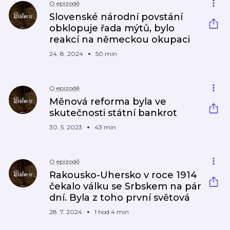
O epizodě
Slovenské národní povstání
obklopuje řada mýtů, bylo
reakcí na německou okupaci
24. 8. 2024
50 min
O epizodě
Měnová reforma byla ve
skutečnosti státní bankrot
30. 5. 2023
43 min
O epizodě
Rakousko-Uhersko v roce 1914
čekalo válku se Srbskem na pár
dní. Byla z toho první světová
28. 7. 2024
1 hod 4 min