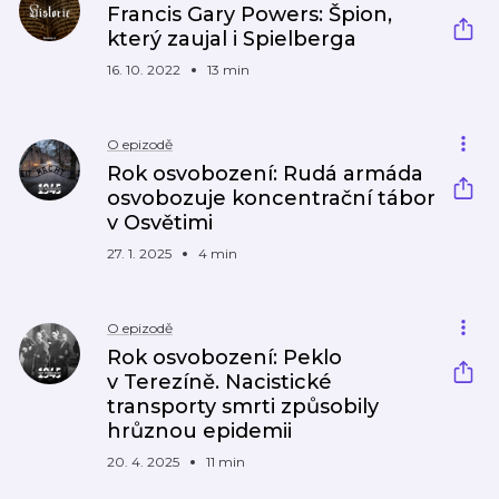
Francis Gary Powers: Špion,
který zaujal i Spielberga
16. 10. 2022
13 min
O epizodě
Rok osvobození: Rudá armáda
osvobozuje koncentrační tábor
v Osvětimi
27. 1. 2025
4 min
O epizodě
Rok osvobození: Peklo
v Terezíně. Nacistické
transporty smrti způsobily
hrůznou epidemii
20. 4. 2025
11 min