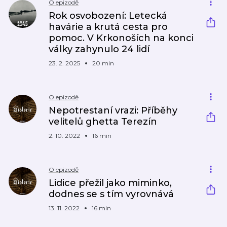
O epizodě
Rok osvobození: Letecká
havárie a krutá cesta pro
pomoc. V Krkonoších na konci
války zahynulo 24 lidí
23. 2. 2025
20 min
O epizodě
Nepotrestaní vrazi: Příběhy
velitelů ghetta Terezín
2. 10. 2022
16 min
O epizodě
Lidice přežil jako miminko,
dodnes se s tím vyrovnává
13. 11. 2022
16 min