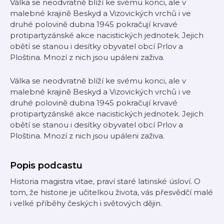
Válka se neodvratně blíží ke svému konci, ale v
malebné krajině Beskyd a Vizovických vrchů i ve
druhé polovině dubna 1945 pokračují krvavé
protipartyzánské akce nacistických jednotek. Jejich
obětí se stanou i desítky obyvatel obcí Prlov a
Ploština. Mnozí z nich jsou upáleni zaživa.
Válka se neodvratně blíží ke svému konci, ale v
malebné krajině Beskyd a Vizovických vrchů i ve
druhé polovině dubna 1945 pokračují krvavé
protipartyzánské akce nacistických jednotek. Jejich
obětí se stanou i desítky obyvatel obcí Prlov a
Ploština. Mnozí z nich jsou upáleni zaživa.
Popis podcastu
Historia magistra vitae, praví staré latinské úsloví. O
tom, že historie je učitelkou života, vás přesvědčí malé
i velké příběhy českých i světových dějin.