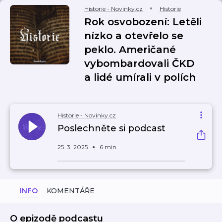
Historie - Novinky.cz
Historie
Rok osvobození: Letěli
nízko a otevřelo se
peklo. Američané
vybombardovali ČKD
a lidé umírali v polích
Historie - Novinky.cz
Poslechněte si podcast
25. 3. 2025
6 min
INFO
KOMENTÁŘE
O epizodě podcastu