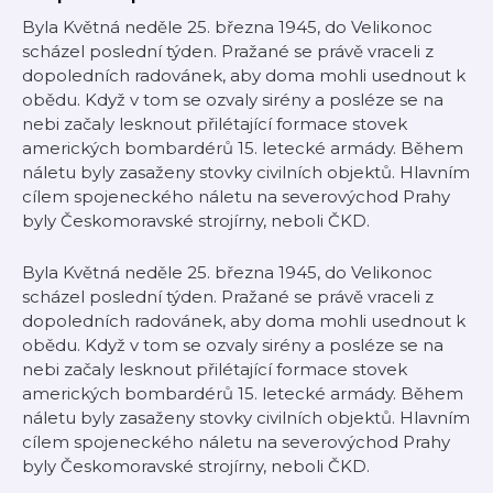
Byla Květná neděle 25. března 1945, do Velikonoc
scházel poslední týden. Pražané se právě vraceli z
dopoledních radovánek, aby doma mohli usednout k
obědu. Když v tom se ozvaly sirény a posléze se na
nebi začaly lesknout přilétající formace stovek
amerických bombardérů 15. letecké armády. Během
náletu byly zasaženy stovky civilních objektů. Hlavním
cílem spojeneckého náletu na severovýchod Prahy
byly Českomoravské strojírny, neboli ČKD.
Byla Květná neděle 25. března 1945, do Velikonoc
scházel poslední týden. Pražané se právě vraceli z
dopoledních radovánek, aby doma mohli usednout k
obědu. Když v tom se ozvaly sirény a posléze se na
nebi začaly lesknout přilétající formace stovek
amerických bombardérů 15. letecké armády. Během
náletu byly zasaženy stovky civilních objektů. Hlavním
cílem spojeneckého náletu na severovýchod Prahy
byly Českomoravské strojírny, neboli ČKD.