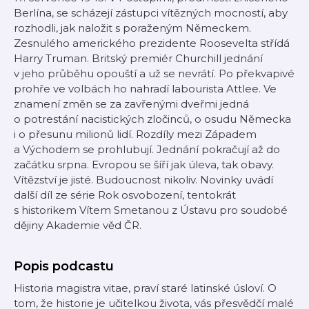
Berlína, se scházejí zástupci vítězných mocností, aby
rozhodli, jak naložit s poraženým Německem.
Zesnulého amerického prezidente Roosevelta střídá
Harry Truman. Britský premiér Churchill jednání
v jeho průběhu opouští a už se nevrátí. Po překvapivé
prohře ve volbách ho nahradí labourista Attlee. Ve
znamení změn se za zavřenými dveřmi jedná
o potrestání nacistických zločinců, o osudu Německa
i o přesunu milionů lidí. Rozdíly mezi Západem
a Východem se prohlubují. Jednání pokračují až do
začátku srpna. Evropou se šíří jak úleva, tak obavy.
Vítězství je jisté. Budoucnost nikoliv. Novinky uvádí
další díl ze série Rok osvobození, tentokrát
s historikem Vítem Smetanou z Ústavu pro soudobé
dějiny Akademie věd ČR.
Popis podcastu
Historia magistra vitae, praví staré latinské úsloví. O
tom, že historie je učitelkou života, vás přesvědčí malé