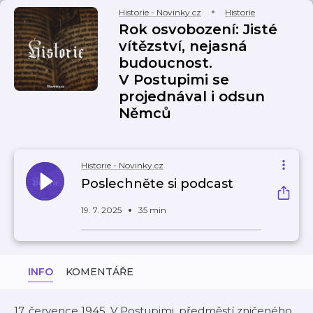
Historie - Novinky.cz
Historie
Rok osvobození: Jisté
vítězství, nejasná
budoucnost.
V Postupimi se
projednával i odsun
Němců
Historie - Novinky.cz
Poslechněte si podcast
19. 7. 2025
35 min
INFO
KOMENTÁŘE
17. července 1945. V Postupimi, předměstí zničeného