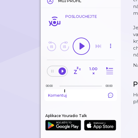
MŮJ PROFIL
ná
mů
POSLOUCHEJTE
Je
va
kr
ch
ná
N
1.00
×
P
00:00
00:00
Hi
Komentuj
př
Aplikace Youradio Talk