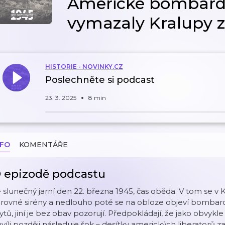
Americké bombard
vymazaly Kralupy 
HISTORIE - NOVINKY.CZ
Poslechněte si podcast
23. 3. 2025
8 min
NFO
KOMENTÁŘE
 epizodě podcastu
 slunečný jarní den 22. března 1945, čas oběda. V tom se v
rovné sirény a nedlouho poté se na obloze objeví bombardé
ytů, jiní je bez obav pozorují. Předpokládají, že jako obvyk
víli později následuje šok – desítky amerických liberatorů 