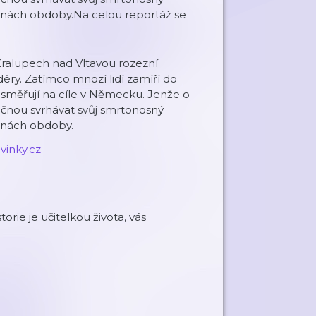
jinách obdoby.Na celou reportáž se
 Kralupech nad Vltavou rozezní
ry. Zatímco mnozí lidí zamíří do
le směřují na cíle v Německu. Jenže o
začnou svrhávat svůj smrtonosný
jinách obdoby.
vinky.cz
torie je učitelkou života, vás