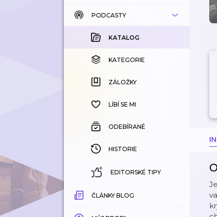
PODCASTY
KATALOG
KOUPENÉ
KATALOG
KATEGORIE
KATEGORIE
ZÁLOŽKY
ZÁLOŽKY
HISTORIE
LÍBÍ SE MI
ODEBÍRANÉ
I
HISTORIE
O
EDITORSKÉ TIPY
Je
va
ČLÁNKY BLOG
kr
ch