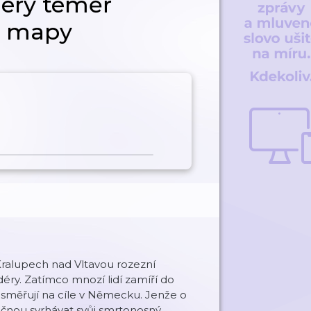
éry téměř
z mapy
 Kralupech nad Vltavou rozezní
ry. Zatímco mnozí lidí zamíří do
le směřují na cíle v Německu. Jenže o
začnou svrhávat svůj smrtonosný