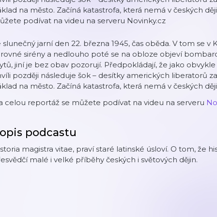
klad na město. Začíná katastrofa, která nemá v českých dě
žete podívat na videu na serveru Novinky.cz
 slunečný jarní den 22. března 1945, čas oběda. V tom se v
rovné sirény a nedlouho poté se na obloze objeví bombardé
ytů, jiní je bez obav pozorují. Předpokládají, že jako obvyk
víli později následuje šok – desítky amerických liberatorů 
klad na město. Začíná katastrofa, která nemá v českých dě
a celou reportáž se můžete podívat na videu na serveru
No
opis podcastu
storia magistra vitae, praví staré latinské úsloví. O tom, že his
esvědčí malé i velké příběhy českých i světových dějin.