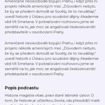
Američané neosvobodili bojující Prahu, i když přes ní
projelo několik amerických misí. „Důvodem nebylo,
že by se předem dohodli se Sověty, že to neudělají,“
uvedl historik z Ústavu pro soudobé dějiny Akademie
věd Vít Smetana. V pokračování rozhovoru jsme se
zaměřili na to, jak moc se angažovali českoslovenští
představitelé v osvobození Prahy.
Američané neosvobodili bojující Prahu, i když přes ní
projelo několik amerických misí. „Důvodem nebylo,
že by se předem dohodli se Sověty, že to neudělají,“
uvedl historik z Ústavu pro soudobé dějiny Akademie
věd Vít Smetana. V pokračování rozhovoru jsme se
zaměřili na to, jak moc se angažovali českoslovenští
představitelé v osvobození Prahy.
Popis podcastu
Historia magistra vitae, praví staré latinské úsloví. O
tom, že historie je učitelkou života, vás přesvědčí malé