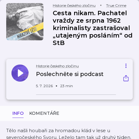
Historie českého zločinu
True Crime
Cesta nikam. Pachatel
vraždy ze srpna 1962
kriminalisty zastrašoval
„utajeným posláním“ od
StB
Historie českého zločinu
Poslechněte si podcast
5. 7. 2026
23 min
INFO
KOMENTÁŘE
Tělo našli houbaři za hromadou klád v lese u
severočeského Svoru. Leželo tam tak už druhý týden.