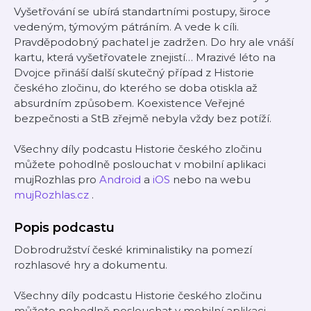
Vyšetřování se ubírá standartními postupy, široce
vedeným, týmovým pátráním. A vede k cíli.
Pravděpodobný pachatel je zadržen. Do hry ale vnáší
kartu, která vyšetřovatele znejistí… Mrazivé léto na
Dvojce přináší další skutečný případ z Historie
českého zločinu, do kterého se doba otiskla až
absurdním způsobem. Koexistence Veřejné
bezpečnosti a StB zřejmě nebyla vždy bez potíží.
Všechny díly podcastu Historie českého zločinu
můžete pohodlně poslouchat v mobilní aplikaci
mujRozhlas pro
Android
a
iOS
nebo na webu
mujRozhlas.cz
.
Popis podcastu
Dobrodružství české kriminalistiky na pomezí
rozhlasové hry a dokumentu.
Všechny díly podcastu Historie českého zločinu
můžete pohodlně poslouchat v mobilní aplikaci