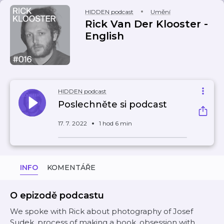
HIDDEN podcast
Umění
Rick Van Der Klooster -
English
HIDDEN podcast
Poslechněte si podcast
17. 7. 2022
1 hod 6 min
INFO
KOMENTÁŘE
O epizodě podcastu
We spoke with Rick about photography of Josef
Sudek, process of making a book, obsession with