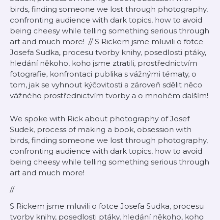
birds, finding someone we lost through photography,
confronting audience with dark topics, how to avoid
being cheesy while telling something serious through
art and much more! // S Rickem jsme mluvili o fotce
Josefa Sudka, procesu tvorby knihy, posedlosti ptáky,
hledání někoho, koho jsme ztratili, prostřednictvím
fotografie, konfrontaci publika s vážnými tématy, o
tom, jak se vyhnout kýčovitosti a zároveň sdělit něco
vážného prostřednictvím tvorby a o mnohém dalším!
We spoke with Rick about photography of Josef
Sudek, process of making a book, obsession with
birds, finding someone we lost through photography,
confronting audience with dark topics, how to avoid
being cheesy while telling something serious through
art and much more!
//
S Rickem jsme mluvili o fotce Josefa Sudka, procesu
tvorby knihy, posedlosti ptáky, hledání někoho, koho