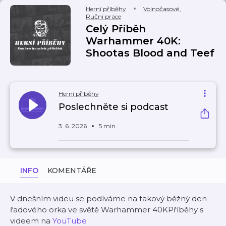
Herní příběhy
Volnočasové
,
Ruční práce
Celý Příběh
Warhammer 40K:
Shootas Blood and Teef
Herní příběhy
Poslechněte si podcast
3. 6. 2026
5 min
INFO
KOMENTÁŘE
V dnešním videu se podíváme na takový běžný den
řadového orka ve světě Warhammer 40KPříběhy s
videem na
⁠⁠⁠⁠YouTube⁠