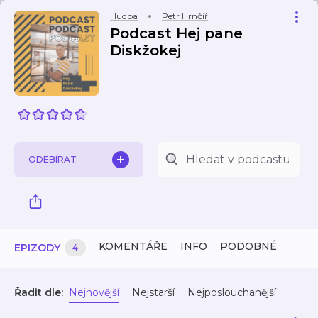
Hudba
Petr Hrnčíř
Podcast Hej pane
Diskžokej
ODEBÍRAT
KOMENTÁŘE
INFO
PODOBNÉ
EPIZODY
4
Řadit dle:
Nejnovější
Nejstarší
Nejposlouchanější