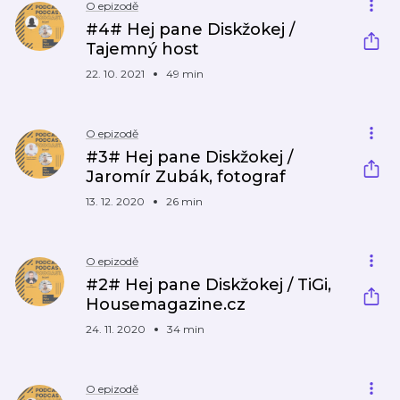
O epizodě
#4# Hej pane Diskžokej /
Tajemný host
22. 10. 2021
49 min
O epizodě
#3# Hej pane Diskžokej /
Jaromír Zubák, fotograf
13. 12. 2020
26 min
O epizodě
#2# Hej pane Diskžokej / TiGi,
Housemagazine.cz
24. 11. 2020
34 min
O epizodě