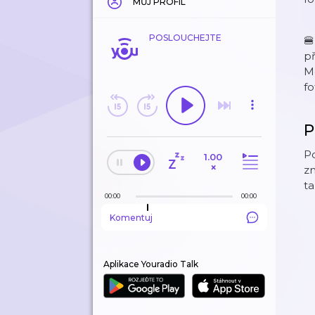
MŮJ PROFIL
POSLOUCHEJTE
🍔
př
Mc
f
P
Po
1.00
×
zn
ta
00:00
00:00
Komentuj
Aplikace Youradio Talk