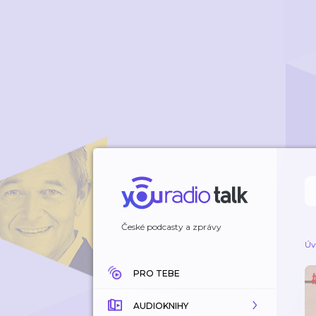
České podcasty a zprávy
Úv
PRO TEBE
AUDIOKNIHY