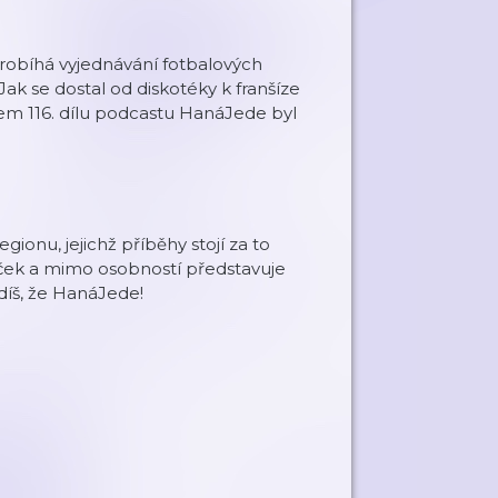
robíhá vyjednávání fotbalových
ak se dostal od diskotéky k franšíze
em 116. dílu podcastu HanáJede byl
ionu, jejichž příběhy stojí za to
beček a mimo osobností představuje
idíš, že HanáJede!