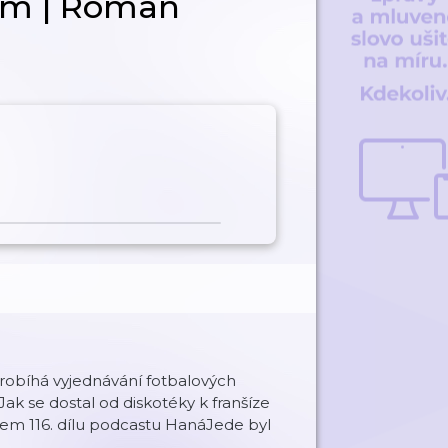
em | Roman
robíhá vyjednávání fotbalových
ak se dostal od diskotéky k franšíze
tem 116. dílu podcastu HanáJede byl