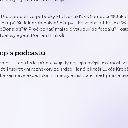
 Proč prodal své pobočky Mc Donald's v Olomouci?⚽️ Jak p
estupů?⚽️ Jak probíhaly přestupy L.Kalvacha a T.Kalase?🍔 J
Donald's?⚽️ Proč bohatí majitelé vstupují do fotbalu?Host
otbalový agent Roman Brulík🎬
opis podcastu
dcast HanáJede představuje ty nejzajímavější osobnosti z reg
át. Inspirativní rozhovory ze srdce Hané přináší Lukáš Kr
ké zajímavé akce, lokální značky a instituce. Sleduj nás a uv