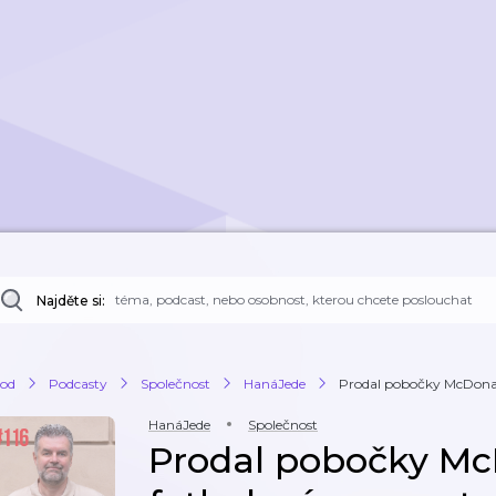
Najděte si:
od
Podcasty
Společnost
HanáJede
Prodal pobočky McDonald's
HanáJede
Společnost
Prodal pobočky McD