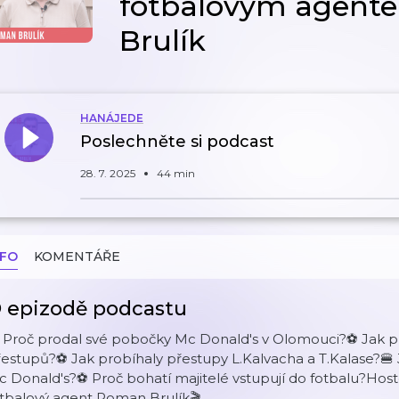
fotbalovým agent
Brulík
HANÁJEDE
Poslechněte si podcast
28. 7. 2025
44 min
NFO
KOMENTÁŘE
 epizodě podcastu
 Proč prodal své pobočky Mc Donald's v Olomouci?⚽️ Jak p
estupů?⚽️ Jak probíhaly přestupy L.Kalvacha a T.Kalase?🍔 J
 Donald's?⚽️ Proč bohatí majitelé vstupují do fotbalu?Hos
otbalový agent Roman Brulík🎬