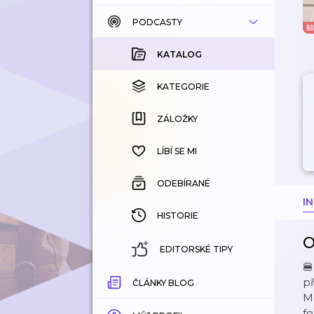
PODCASTY
KATALOG
KOUPENÉ
KATALOG
KATEGORIE
KATEGORIE
ZÁLOŽKY
ZÁLOŽKY
HISTORIE
LÍBÍ SE MI
ODEBÍRANÉ
I
HISTORIE
O
EDITORSKÉ TIPY
🍔
př
ČLÁNKY BLOG
Mc
f