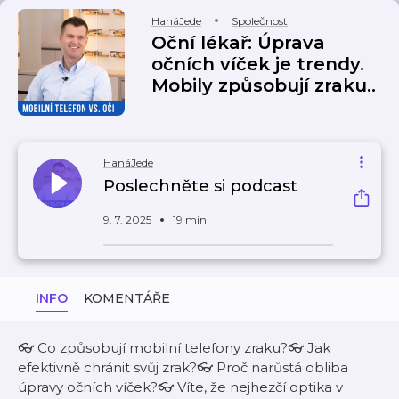
HanáJede
Společnost
Oční lékař: Úprava
očních víček je trendy.
Mobily způsobují zraku..
HanáJede
Poslechněte si podcast
9. 7. 2025
19 min
INFO
KOMENTÁŘE
👓 Co způsobují mobilní telefony zraku?👓 Jak
efektivně chránit svůj zrak?👓 Proč narůstá obliba
úpravy očních víček?👓 Víte, že nejhezčí optika v