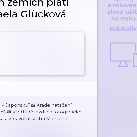
h zemích platí
aela Glücková
 či v Japonsku?📸 Krade natáčení
📸 Kteří lidé jezdí na fotografické
 a zdravotní sestra Michaela