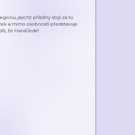
ionu, jejichž příběhy stojí za to
beček a mimo osobností představuje
idíš, že HanáJede!