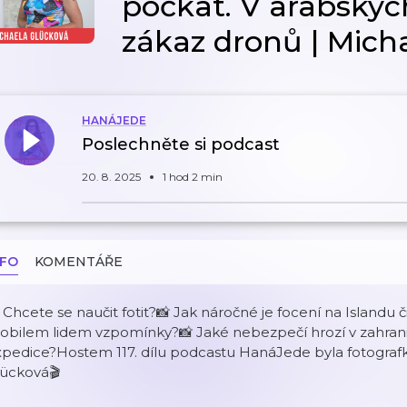
počkat. V arabskýc
zákaz dronů | Mich
HANÁJEDE
Poslechněte si podcast
20. 8. 2025
1 hod 2 min
NFO
KOMENTÁŘE
 Chcete se naučit fotit?📸 Jak náročné je focení na Islandu
bilem lidem vzpomínky?📸 Jaké nebezpečí hrozí v zahraničí?
pedice?Hostem 117. dílu podcastu HanáJede byla fotografka
lücková🎬