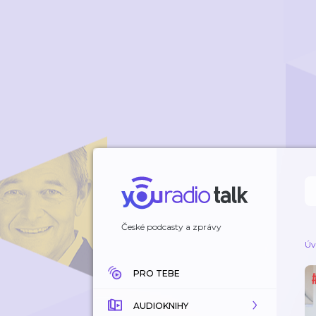
České podcasty a zprávy
Úv
PRO TEBE
AUDIOKNIHY