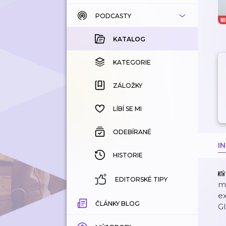
PODCASTY
KATALOG
KOUPENÉ
KATALOG
KATEGORIE
KATEGORIE
ZÁLOŽKY
ZÁLOŽKY
HISTORIE
LÍBÍ SE MI
ODEBÍRANÉ
I
HISTORIE
📸
EDITORSKÉ TIPY
mo
ex
ČLÁNKY BLOG
G