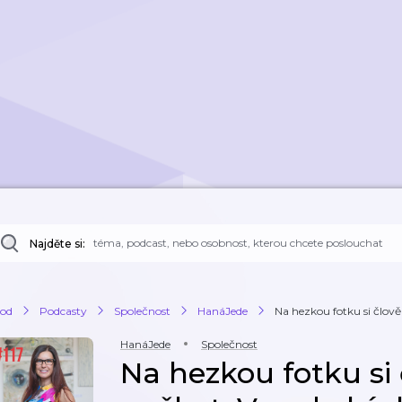
Najděte si:
od
Podcasty
Společnost
HanáJede
Na hezkou fotku si člově
HanáJede
Společnost
Na hezkou fotku si