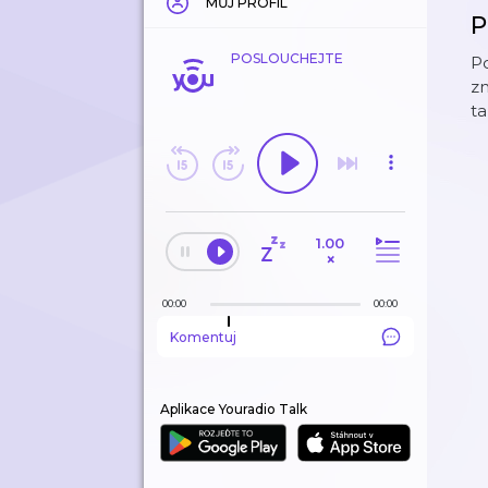
MŮJ PROFIL
P
POSLOUCHEJTE
Po
zn
ta
1.00
×
00:00
00:00
Komentuj
Aplikace Youradio Talk