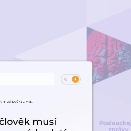
k musí počkat. V a...
 člověk musí