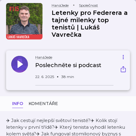
HanáJede
Společnost
Letenky pro Federera a
tajné milenky top
tenistů | Lukáš
Vavrečka
HanáJede
Poslechněte si podcast
22. 6. 2025
38 min
INFO
KOMENTÁŘE
✈️ Jak cestují nejlepší světoví tenisté?✈️ Kolik stojí
letenky v první třídě?✈️ Který tenista vyhodil letenku
kolem světa?✈️ Jak fungoval stomilionový byznys s