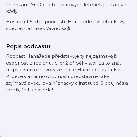
letenkami?✈️ Od dob papírových letenek po čárové
kódy
Hostem 115. dílu podcastu HanáJede byl letenkový
specialista Lukáš Vavrečka🎬
Popis podcastu
Podcast HanáJede představuje ty nejzajímavější
osobnosti z regionu, jejichž příběhy stojí za to znát.
Inspirativní rozhovory ze srdce Hané přináší Lukáš
Krbeček a mimo osobností představuje také
zajímavé akce, lokální značky a instituce. Sleduj nás a
uvidíš, že HanáJede!