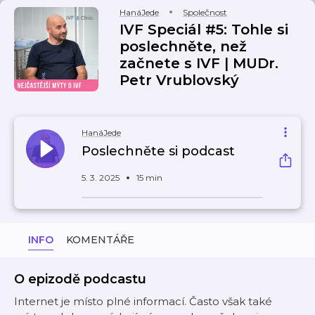
HanáJede
Společnost
IVF Speciál #5: Tohle si
poslechněte, než
začnete s IVF | MUDr.
Petr Vrublovský
HanáJede
Poslechněte si podcast
5. 3. 2025
15 min
INFO
KOMENTÁŘE
O epizodě podcastu
Internet je místo plné informací. Často však také