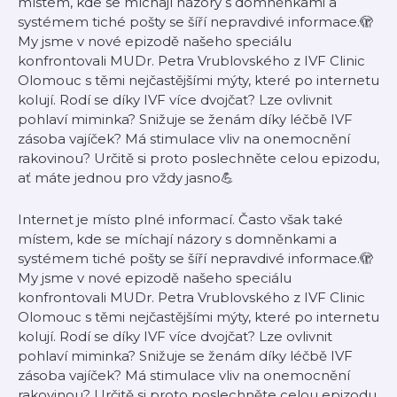
místem, kde se míchají názory s domněnkami a
systémem tiché pošty se šíří nepravdivé informace.🫣
My jsme v nové epizodě našeho speciálu
konfrontovali MUDr. Petra Vrublovského z IVF Clinic
Olomouc s těmi nejčastějšími mýty, které po internetu
kolují. Rodí se díky IVF více dvojčat? Lze ovlivnit
pohlaví miminka? Snižuje se ženám díky léčbě IVF
zásoba vajíček? Má stimulace vliv na onemocnění
rakovinou? Určitě si proto poslechněte celou epizodu,
ať máte jednou pro vždy jasno💪
Internet je místo plné informací. Často však také
místem, kde se míchají názory s domněnkami a
systémem tiché pošty se šíří nepravdivé informace.🫣
My jsme v nové epizodě našeho speciálu
konfrontovali MUDr. Petra Vrublovského z IVF Clinic
Olomouc s těmi nejčastějšími mýty, které po internetu
kolují. Rodí se díky IVF více dvojčat? Lze ovlivnit
pohlaví miminka? Snižuje se ženám díky léčbě IVF
zásoba vajíček? Má stimulace vliv na onemocnění
rakovinou? Určitě si proto poslechněte celou epizodu,