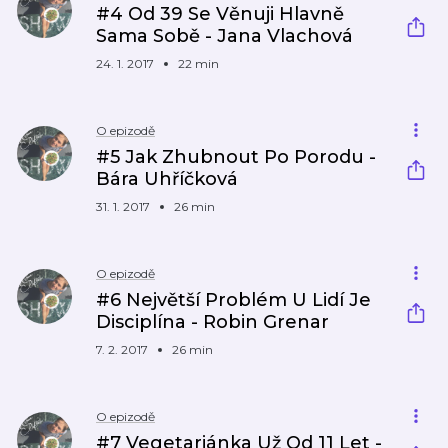
#4 Od 39 Se Věnuji Hlavně
Sama Sobě - Jana Vlachová
24. 1. 2017
22 min
O epizodě
#5 Jak Zhubnout Po Porodu -
Bára Uhříčková
31. 1. 2017
26 min
O epizodě
#6 Největší Problém U Lidí Je
Disciplína - Robin Grenar
7. 2. 2017
26 min
O epizodě
#7 Vegetariánka Už Od 11 Let -