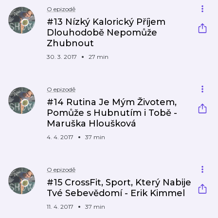
O epizodě
#13 Nízký Kalorický Příjem
Dlouhodobě Nepomůže
Zhubnout
30. 3. 2017
27 min
O epizodě
#14 Rutina Je Mým Životem,
Pomůže s Hubnutím i Tobě -
Maruška Hloušková
4. 4. 2017
37 min
O epizodě
#15 CrossFit, Sport, Který Nabije
Tvé Sebevědomí - Erik Kimmel
11. 4. 2017
37 min