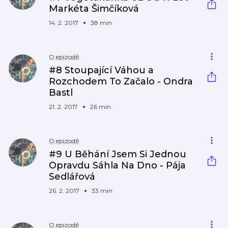
Markéta Šimčíková
14. 2. 2017
38 min
O epizodě
#8 Stoupající Váhou a
Rozchodem To Začalo - Ondra
Bastl
21. 2. 2017
26 min
O epizodě
#9 U Běhání Jsem Si Jednou
Opravdu Sáhla Na Dno - Pája
Sedlářová
26. 2. 2017
33 min
O epizodě