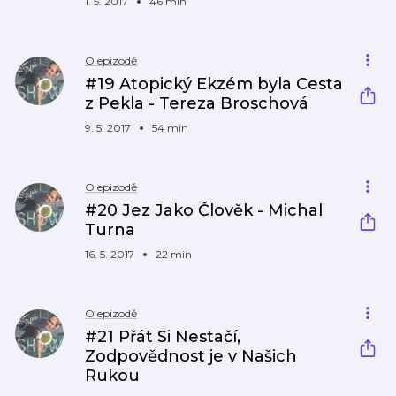
1. 5. 2017
46 min
O epizodě
#19 Atopický Ekzém byla Cesta
z Pekla - Tereza Broschová
9. 5. 2017
54 min
O epizodě
#20 Jez Jako Člověk - Michal
Turna
16. 5. 2017
22 min
O epizodě
#21 Přát Si Nestačí,
Zodpovědnost je v Našich
Rukou