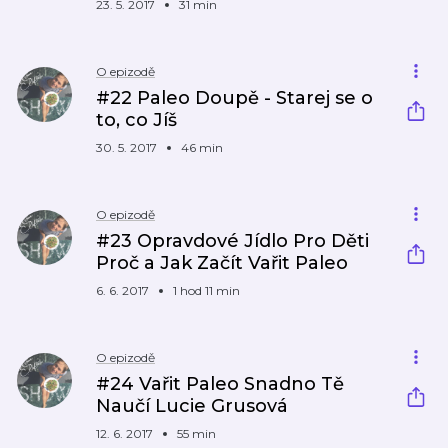
23. 5. 2017
31 min
O epizodě
#22 Paleo Doupě - Starej se o
to, co Jíš
30. 5. 2017
46 min
O epizodě
#23 Opravdové Jídlo Pro Děti
Proč a Jak Začít Vařit Paleo
6. 6. 2017
1 hod 11 min
O epizodě
#24 Vařit Paleo Snadno Tě
Naučí Lucie Grusová
12. 6. 2017
55 min