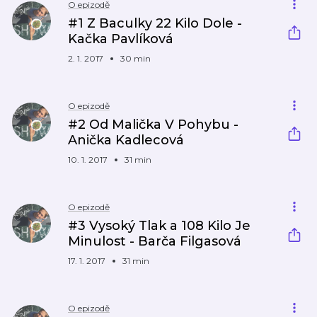
O epizodě
#1 Z Baculky 22 Kilo Dole -
Kačka Pavlíková
2. 1. 2017
30 min
O epizodě
#2 Od Malička V Pohybu -
Anička Kadlecová
10. 1. 2017
31 min
O epizodě
#3 Vysoký Tlak a 108 Kilo Je
Minulost - Barča Filgasová
17. 1. 2017
31 min
O epizodě