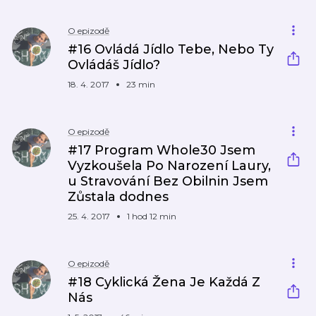
O epizodě
#16 Ovládá Jídlo Tebe, Nebo Ty
Ovládáš Jídlo?
18. 4. 2017
23 min
O epizodě
#17 Program Whole30 Jsem
Vyzkoušela Po Narození Laury,
u Stravování Bez Obilnin Jsem
Zůstala dodnes
25. 4. 2017
1 hod 12 min
O epizodě
#18 Cyklická Žena Je Každá Z
Nás