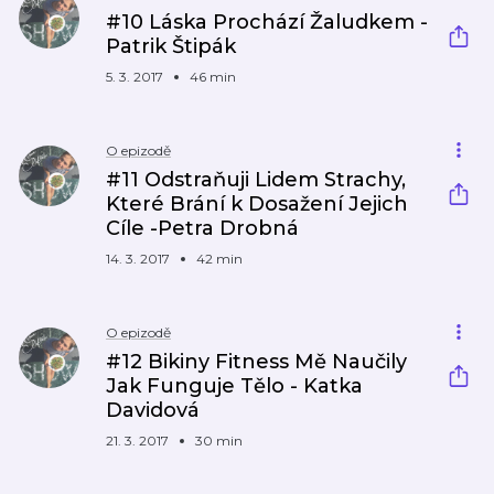
#10 Láska Prochází Žaludkem -
Patrik Štipák
5. 3. 2017
46 min
O epizodě
#11 Odstraňuji Lidem Strachy,
Které Brání k Dosažení Jejich
Cíle -Petra Drobná
14. 3. 2017
42 min
O epizodě
#12 Bikiny Fitness Mě Naučily
Jak Funguje Tělo - Katka
Davidová
21. 3. 2017
30 min