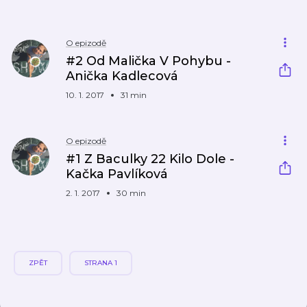
O epizodě
#2 Od Malička V Pohybu -
Anička Kadlecová
10. 1. 2017
31 min
O epizodě
#1 Z Baculky 22 Kilo Dole -
Kačka Pavlíková
2. 1. 2017
30 min
ZPĚT
STRANA 1