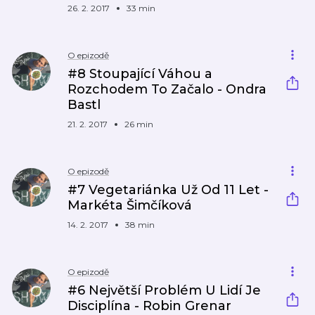
26. 2. 2017
33 min
O epizodě
#8 Stoupající Váhou a
Rozchodem To Začalo - Ondra
Bastl
21. 2. 2017
26 min
O epizodě
#7 Vegetariánka Už Od 11 Let -
Markéta Šimčíková
14. 2. 2017
38 min
O epizodě
#6 Největší Problém U Lidí Je
Disciplína - Robin Grenar