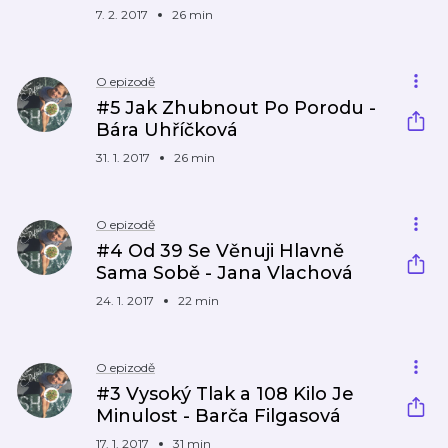
7. 2. 2017
26 min
O epizodě
#5 Jak Zhubnout Po Porodu -
Bára Uhříčková
31. 1. 2017
26 min
O epizodě
#4 Od 39 Se Věnuji Hlavně
Sama Sobě - Jana Vlachová
24. 1. 2017
22 min
O epizodě
#3 Vysoký Tlak a 108 Kilo Je
Minulost - Barča Filgasová
17. 1. 2017
31 min