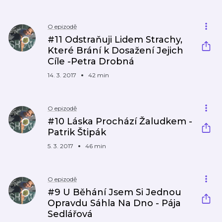
O epizodě
#11 Odstraňuji Lidem Strachy,
Které Brání k Dosažení Jejich
Cíle -Petra Drobná
14. 3. 2017
42 min
O epizodě
#10 Láska Prochází Žaludkem -
Patrik Štipák
5. 3. 2017
46 min
O epizodě
#9 U Běhání Jsem Si Jednou
Opravdu Sáhla Na Dno - Pája
Sedlářová