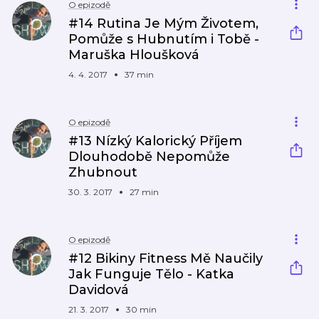
O epizodě
#14 Rutina Je Mým Životem,
Pomůže s Hubnutím i Tobě -
Maruška Hloušková
4. 4. 2017
37 min
O epizodě
#13 Nízký Kalorický Příjem
Dlouhodobě Nepomůže
Zhubnout
30. 3. 2017
27 min
O epizodě
#12 Bikiny Fitness Mě Naučily
Jak Funguje Tělo - Katka
Davidová
21. 3. 2017
30 min