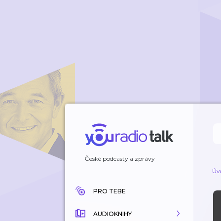
České podcasty a zprávy
Úv
PRO TEBE
AUDIOKNIHY