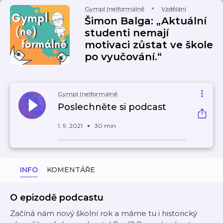
Gympl (ne)formálně
Vzdělání
Šimon Balga: „Aktuální
studenti nemají
motivaci zůstat ve škole
po vyučování.“
Gympl (ne)formálně
Poslechněte si podcast
1. 9. 2021
30 min
INFO
KOMENTÁŘE
O epizodě podcastu
Začíná nám nový školní rok a máme tu i historický