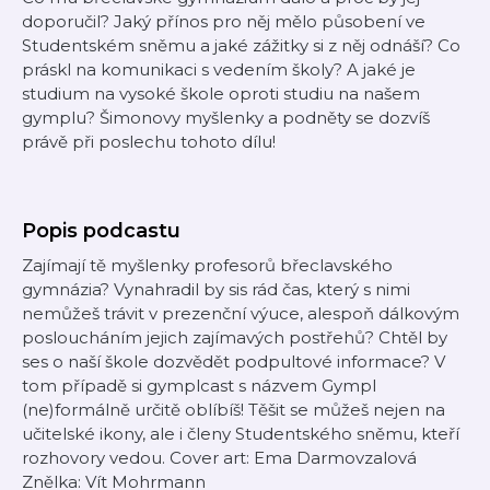
doporučil? Jaký přínos pro něj mělo působení ve
Studentském sněmu a jaké zážitky si z něj odnáší? Co
práskl na komunikaci s vedením školy? A jaké je
studium na vysoké škole oproti studiu na našem
gymplu? Šimonovy myšlenky a podněty se dozvíš
právě při poslechu tohoto dílu!
Popis podcastu
Zajímají tě myšlenky profesorů břeclavského
gymnázia? Vynahradil by sis rád čas, který s nimi
nemůžeš trávit v prezenční výuce, alespoň dálkovým
posloucháním jejich zajímavých postřehů? Chtěl by
ses o naší škole dozvědět podpultové informace? V
tom případě si gymplcast s názvem Gympl
(ne)formálně určitě oblíbíš! Těšit se můžeš nejen na
učitelské ikony, ale i členy Studentského sněmu, kteří
rozhovory vedou. Cover art: Ema Darmovzalová
Znělka: Vít Mohrmann