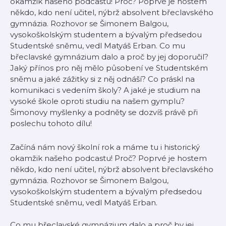
okamžik našeho podcastu! Proč? Poprvé je hostem
někdo, kdo není učitel, nýbrž absolvent břeclavského
gymnázia. Rozhovor se Šimonem Balgou,
vysokoškolským studentem a bývalým předsedou
Studentské sněmu, vedl Matyáš Erban. Co mu
břeclavské gymnázium dalo a proč by jej doporučil?
Jaký přínos pro něj mělo působení ve Studentském
sněmu a jaké zážitky si z něj odnáší? Co práskl na
komunikaci s vedením školy? A jaké je studium na
vysoké škole oproti studiu na našem gymplu?
Šimonovy myšlenky a podněty se dozvíš právě při
poslechu tohoto dílu!
Začíná nám nový školní rok a máme tu i historický
okamžik našeho podcastu! Proč? Poprvé je hostem
někdo, kdo není učitel, nýbrž absolvent břeclavského
gymnázia. Rozhovor se Šimonem Balgou,
vysokoškolským studentem a bývalým předsedou
Studentské sněmu, vedl Matyáš Erban.
Co mu břeclavské gymnázium dalo a proč by jej