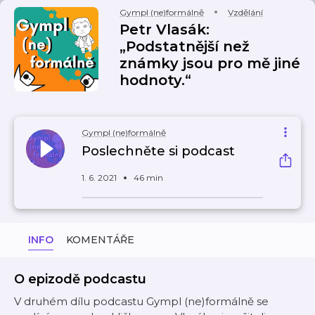
Gympl (ne)formálně
Vzdělání
Petr Vlasák:
„Podstatnější než
známky jsou pro mě jiné
hodnoty.“
Gympl (ne)formálně
Poslechněte si podcast
1. 6. 2021
46 min
INFO
KOMENTÁŘE
O epizodě podcastu
V druhém dílu podcastu Gympl (ne)formálně se