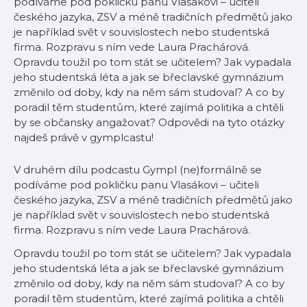
podíváme pod pokličku panu Vlasákovi – učiteli
českého jazyka, ZSV a méně tradičních předmětů jako
je například svět v souvislostech nebo studentská
firma. Rozpravu s ním vede Laura Prachárová.
Opravdu toužil po tom stát se učitelem? Jak vypadala
jeho studentská léta a jak se břeclavské gymnázium
změnilo od doby, kdy na něm sám studoval? A co by
poradil těm studentům, které zajímá politika a chtěli
by se občansky angažovat? Odpovědi na tyto otázky
najdeš právě v gymplcastu!
V druhém dílu podcastu Gympl (ne)formálně se
podíváme pod pokličku panu Vlasákovi – učiteli
českého jazyka, ZSV a méně tradičních předmětů jako
je například svět v souvislostech nebo studentská
firma. Rozpravu s ním vede Laura Prachárová.
Opravdu toužil po tom stát se učitelem? Jak vypadala
jeho studentská léta a jak se břeclavské gymnázium
změnilo od doby, kdy na něm sám studoval? A co by
poradil těm studentům, které zajímá politika a chtěli