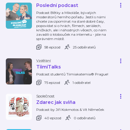
Poslední podcast
Podcast Bětky a Mikoláše, bývalých
moderátorů herního pořadu. Jestli s námi
chcete zavzpomínat na staré dobré časy,
popovídat si o hrách, filmech, seriálech,
knížkách, ale i náhodných věcech, co nám
zavadili o klobouček na internetu - jste na
správném místě.
58 epizod
25 odběratelů
Vzdělání
TiimiTalks
Podcast studentů Tiimiakatemia® Prague!
75 epizod
1 odběratel
Společnost
Zdarec jak sviňa
Podcast by Jiří Kokmotos & Vít Němeček
40 epizod
0 odběratelů