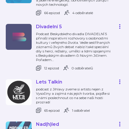
a jaderné energetiky, obnovitelných zdrojů i
nových technologií.
66 epizod
4 odběratelé
Divadelní 5
Podcast Beskydského divadla DIVADELNÍ 5
přináší inspirativní rozhovory s osobnostmi
kultury i veřejného života. Vedle sestříhaných
záznamů živých debat nabízí také speciální
díly s herci, režiséry, umělci a lidmi spojenými
s Beskydským divadlem či Novým Jičínem.
Pořadem
…
12 epizod
0 odběratelů
Lets Talkin
podcast z Jihlavy zveme si artists nejen z
Vysočiny a zajímá nás jejich tvorba, pojďte si
s námi poslechnout co na sebe naši hosti
prozradí
65 epizod
1 odběratel
Nad(h)led