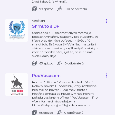
život takový, jaký mají
…
99 epizod
100 odběratelů
Vzdělání
Shrnuto s DF
Shrnuto s DF (Diplomatickým fórem) je
podcast vytvářený studenty pro studenty. Ve
třech pravidelných pořadech - Svět v 10
minutách, Ze života ŠMVV a Nad maturitní
otázkou - se dozvíte ty nejžhavější novinky z
mezinárodního dění, zjistíte, co se na naší
škole událo, děje
…
63 epizod
0 odběratelů
PodVocasem
Roman "Džoukr" Provazník a Petr "Poli"
Polák v novém IT podcastu, který rozhodně
neplave po povrchu. Zajímaví hosté a
neotřelá témata do hloubky v hodinovém
pořadu vysílaném přímo #PodVocasem! Pro
více informací nás sledujte na
https://bsky.app/profile/podvocasem.cz
…
95 epizod
0 odběratelů