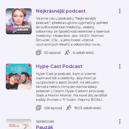
Nejkrásnější podcast
Vítáme vás u podcastu "Nejkrásnější
podcast", představujícího výjimečný pohled
do světa estetické medicíny, vedený
odborníky ze Společnosti estetické a laserové
medicíny. Moderátor, doc. MUDr. Roman
Šmucler, CSc., a jeho hosté, včetně
významných lékařů a odborníků na es
…
30 epizod
6 odběratelů
Hype-Cast Podcast
Hype-Cast je podcast, kam si zveme
zajímavé lidi a celebrity, abychom je
vyzpovídali o jejich životě, na aktuální
témata nebo s nima jen kamarádsky
pokecali :) Celým Hype-Castem provázejí
Stejk a Martin Molnár. Na nové díly se těště
každý čtvrtek v 17 hodin. Peprný BONU
…
266 epizod
1803 odběratelů
Společnost
Pauzák