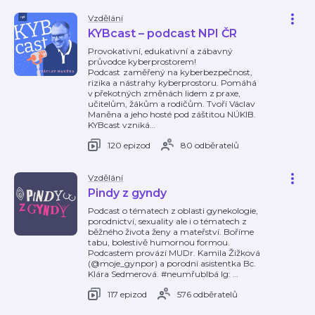
Vzdělání
KYBcast – podcast NPI ČR
Provokativní, edukativní a zábavný
průvodce kyberprostorem!
Podcast zaměřený na kyberbezpečnost,
rizika a nástrahy kyberprostoru. Pomáhá
v překotných změnách lidem z praxe,
učitelům, žákům a rodičům. Tvoří Václav
Maněna a jeho hosté pod záštitou NÚKIB.
KYBcast vzniká
…
120 epizod
80 odběratelů
Vzdělání
Pindy z gyndy
Podcast o tématech z oblasti gynekologie,
porodnictví, sexuality ale i o tématech z
běžného života ženy a mateřství. Boříme
tabu, bolestivě humornou formou.
Podcastem provází MUDr. Kamila Žižková
(@moje_gynpor) a porodní asistentka Bc.
Klára Sedmerová. #neumřublbá Ig:
…
117 epizod
576 odběratelů