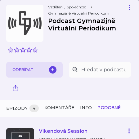
Vzdělání
,
Společnost
Gymnazijně Virtuální Periodikum
Podcast Gymnazijně
Virtuální Periodikum
ODEBÍRAT
KOMENTÁŘE
INFO
PODOBNÉ
EPIZODY
4
Vikendová Session
Vítejte u Víkendový Session! Podcastu,