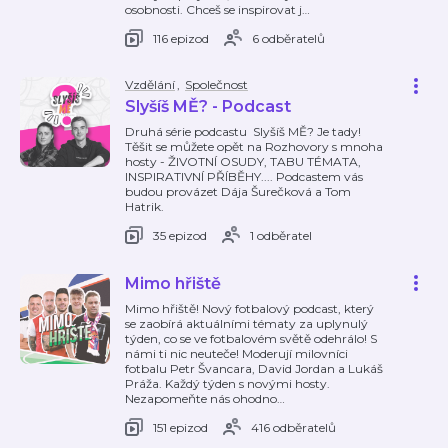
osobnosti. Chceš se inspirovat j
…
116 epizod
6 odběratelů
Vzdělání
,
Společnost
Slyšíš MĚ? - Podcast
Druhá série podcastu Slyšíš MĚ? Je tady!
Těšit se můžete opět na Rozhovory s mnoha
hosty - ŽIVOTNÍ OSUDY, TABU TÉMATA,
INSPIRATIVNÍ PŘÍBĚHY.... Podcastem vás
budou provázet Dája Šurečková a Tom
Hatrik.
35 epizod
1 odběratel
Mimo hřiště
Mimo hřiště! Nový fotbalový podcast, který
se zaobírá aktuálními tématy za uplynulý
týden, co se ve fotbalovém světě odehrálo! S
námi ti nic neuteče! Moderují milovníci
fotbalu Petr Švancara, David Jordan a Lukáš
Práža. Každý týden s novými hosty.
Nezapomeňte nás ohodno
…
151 epizod
416 odběratelů