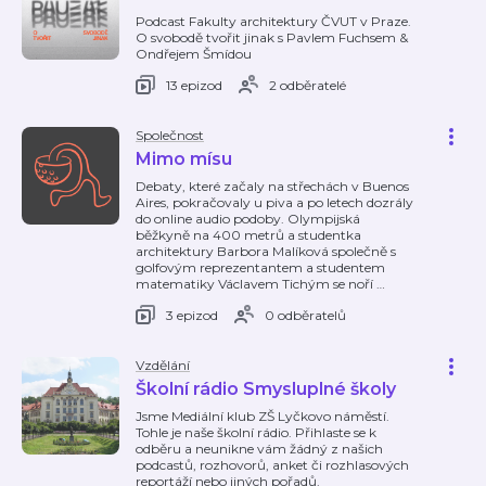
Podcast Fakulty architektury ČVUT v Praze.
O svobodě tvořit jinak s Pavlem Fuchsem &
Ondřejem Šmídou
13 epizod
2 odběratelé
Společnost
Mimo mísu
Debaty, které začaly na střechách v Buenos
Aires, pokračovaly u piva a po letech dozrály
do online audio podoby. Olympijská
běžkyně na 400 metrů a studentka
architektury Barbora Malíková společně s
golfovým reprezentantem a studentem
matematiky Václavem Tichým se noří
…
3 epizod
0 odběratelů
Vzdělání
Školní rádio Smysluplné školy
Jsme Mediální klub ZŠ Lyčkovo náměstí.
Tohle je naše školní rádio. Přihlaste se k
odběru a neunikne vám žádný z našich
podcastů, rozhovorů, anket či rozhlasových
reportáží nebo jiných pořadů.