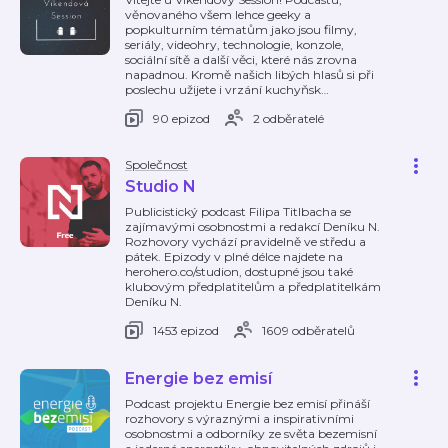
věnovaného všem lehce geeky a
popkulturním tématům jako jsou filmy,
seriály, videohry, technologie, konzole,
sociální sítě a další věci, které nás zrovna
napadnou. Kromě našich libých hlasů si při
poslechu užijete i vrzání kuchyňsk
…
90 epizod
2 odběratelé
Společnost
Studio N
Publicistický podcast Filipa Titlbacha se
zajímavými osobnostmi a redakcí Deníku N.
Rozhovory vychází pravidelně ve středu a
pátek. Epizody v plné délce najdete na
herohero.co/studion, dostupné jsou také
klubovým předplatitelům a předplatitelkám
Deníku N.
1453 epizod
1609 odběratelů
Energie bez emisí
Podcast projektu Energie bez emisí přináší
rozhovory s výraznými a inspirativními
osobnostmi a odborníky ze světa bezemisní