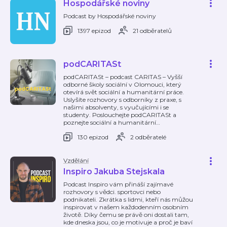
Hospodářské noviny
Podcast by Hospodářské noviny
1397 epizod
21 odběratelů
podCARITASt
podCARITASt – podcast CARITAS – Vyšší
odborné školy sociální v Olomouci, který
otevírá svět sociální a humanitární práce.
Uslyšíte rozhovory s odborníky z praxe, s
našimi absolventy, s vyučujícími i se
studenty. Poslouchejte podCARITASt a
poznejte sociální a humanitární
…
130 epizod
2 odběratelé
Vzdělání
Inspiro Jakuba Stejskala
Podcast Inspiro vám přináší zajímavé
rozhovory s vědci. sportovci nebo
podnikateli. Zkrátka s lidmi, kteří nás můžou
inspirovat v našem každodenním osobním
životě. Díky čemu se právě oni dostali tam,
kde dneska jsou, co je motivuje a proč je baví