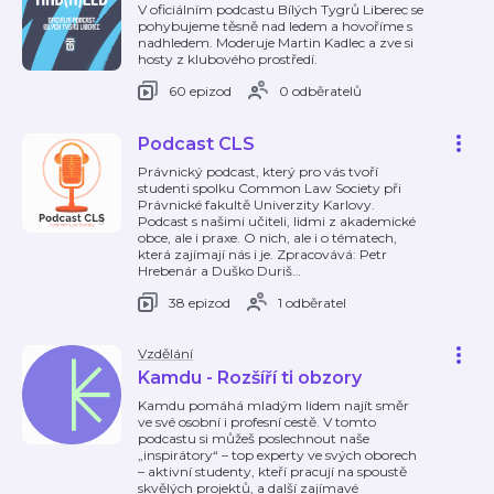
V oficiálním podcastu Bílých Tygrů Liberec se
pohybujeme těsně nad ledem a hovoříme s
nadhledem. Moderuje Martin Kadlec a zve si
hosty z klubového prostředí.
60 epizod
0 odběratelů
Podcast CLS
Právnický podcast, který pro vás tvoří
studenti spolku Common Law Society při
Právnické fakultě Univerzity Karlovy.
Podcast s našimi učiteli, lidmi z akademické
obce, ale i praxe. O nich, ale i o tématech,
která zajímají nás i je. Zpracovává: Petr
Hrebenár a Duško Duriš
…
38 epizod
1 odběratel
Vzdělání
Kamdu - Rozšíří ti obzory
Kamdu pomáhá mladým lidem najít směr
ve své osobní i profesní cestě. V tomto
podcastu si můžeš poslechnout naše
„inspirátory“ – top experty ve svých oborech
– aktivní studenty, kteří pracují na spoustě
skvělých projektů, a další zajímavé