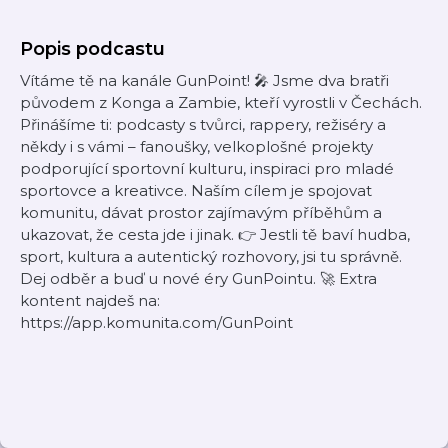
Popis podcastu
Vítáme tě na kanále GunPoint! 🎤 Jsme dva bratři
původem z Konga a Zambie, kteří vyrostli v Čechách.
Přinášíme ti: podcasty s tvůrci, rappery, režiséry a
někdy i s vámi – fanoušky, velkoplošné projekty
podporující sportovní kulturu, inspiraci pro mladé
sportovce a kreativce. Naším cílem je spojovat
komunitu, dávat prostor zajímavým příběhům a
ukazovat, že cesta jde i jinak. 👉 Jestli tě baví hudba,
sport, kultura a autentický rozhovory, jsi tu správně.
Dej odběr a buď u nové éry GunPointu. 🚀 Extra
kontent najdeš na:
https://app.komunita.com/GunPoint