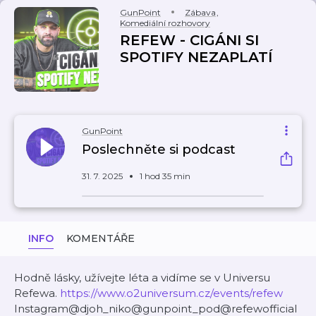
GunPoint
Zábava
,
Komediální rozhovory
REFEW - CIGÁNI SI
SPOTIFY NEZAPLATÍ
GunPoint
Poslechněte si podcast
31. 7. 2025
1 hod 35 min
INFO
KOMENTÁŘE
Hodně lásky, užívejte léta a vidíme se v Universu
Refewa.
https://www.o2universum.cz/events/refew
Instagram@djoh_niko@gunpoint_pod@refewofficial