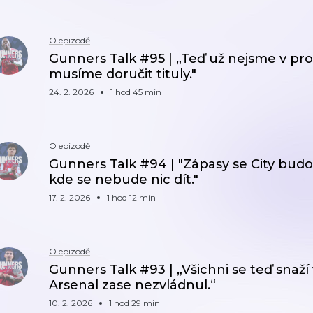
O epizodě
Gunners Talk #95 | „Teď už nejsme v pro
musíme doručit tituly."
24. 2. 2026
1 hod 45 min
O epizodě
Gunners Talk #94 | "Zápasy se City budou
kde se nebude nic dít."
17. 2. 2026
1 hod 12 min
O epizodě
Gunners Talk #93 | „Všichni se teď snaží v
Arsenal zase nezvládnul.“
10. 2. 2026
1 hod 29 min