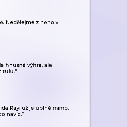
tě. Nedělejme z něho v
a hnusná výhra, ale
itulu.“
vida Rayi už je úplně mimo.
o navíc.“