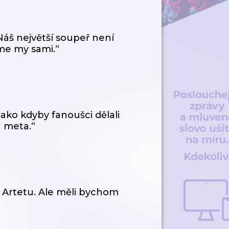
Náš největší soupeř není
sme my sami.“
ako kdyby fanoušci dělali
á meta.“
jí Artetu. Ale měli bychom