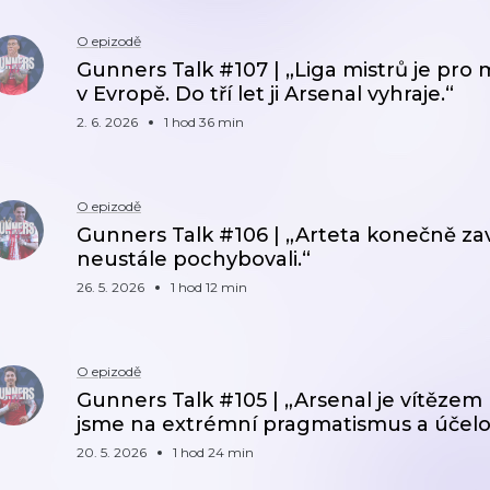
O epizodě
Gunners Talk #107 | „Liga mistrů je pro
v Evropě. Do tří let ji Arsenal vyhraje.“
2. 6. 2026
1 hod 36 min
O epizodě
Gunners Talk #106 | „Arteta konečně zav
neustále pochybovali.“
26. 5. 2026
1 hod 12 min
O epizodě
Gunners Talk #105 | „Arsenal je vítězem 
jsme na extrémní pragmatismus a účelovo
20. 5. 2026
1 hod 24 min