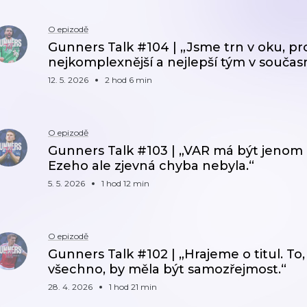
O epizodě
Gunners Talk #104 | „Jsme trn v oku, pr
nejkomplexnější a nejlepší tým v současn
12. 5. 2026
2 hod 6 min
O epizodě
Gunners Talk #103 | „VAR má být jenom 
Ezeho ale zjevná chyba nebyla.“
5. 5. 2026
1 hod 12 min
O epizodě
Gunners Talk #102 | „Hrajeme o titul. To,
všechno, by měla být samozřejmost.“
28. 4. 2026
1 hod 21 min