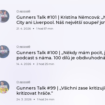
O epizodě
Gunners Talk #101 | Kristína Němcová: „
City ani Liverpool. Náš největší soupeř j
21. 4. 2026
1 hod 57 min
O epizodě
Gunners Talk #100 | „Někdy mám pocit, j
podcast s náma. 100 dílů je obdivuhodn
14. 4. 2026
2 hod 25 min
O epizodě
Gunners Talk #99 | „Všichni zase kritizu
kritizovat hráče.“
24. 3. 2026
1 hod 24 min