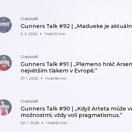
O epizodě
Gunners Talk #92 | „Madueke je aktuálně
3. 2. 2026
1 hod 10 min
O epizodě
Gunners Talk #91 | „Plemeno hráč Arsen
největším tlakem v Evropě.“
27. 1. 2026
1 hod 56 min
O epizodě
Gunners Talk #90 | „Když Arteta může v
možnostmi, vždy volí pragmatismus.“
20. 1. 2026
1 hod 52 min