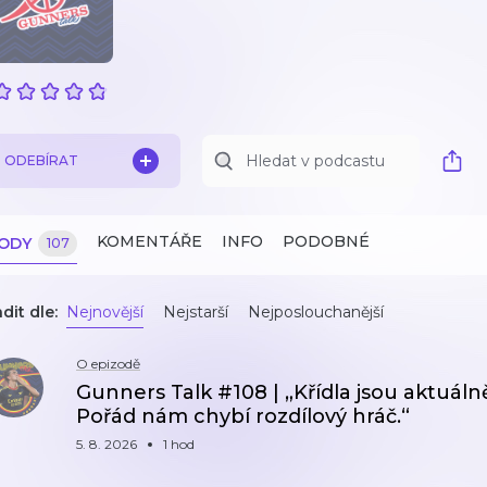
ODEBÍRAT
KOMENTÁŘE
INFO
PODOBNÉ
ZODY
107
dit dle:
Nejnovější
Nejstarší
Nejposlouchanější
O epizodě
Gunners Talk #108 | „Křídla jsou aktuálně
Pořád nám chybí rozdílový hráč.“
5. 8. 2026
1 hod