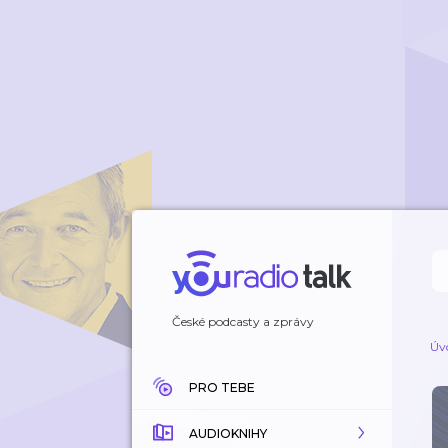
České podcasty a zprávy
Úv
PRO TEBE
AUDIOKNIHY