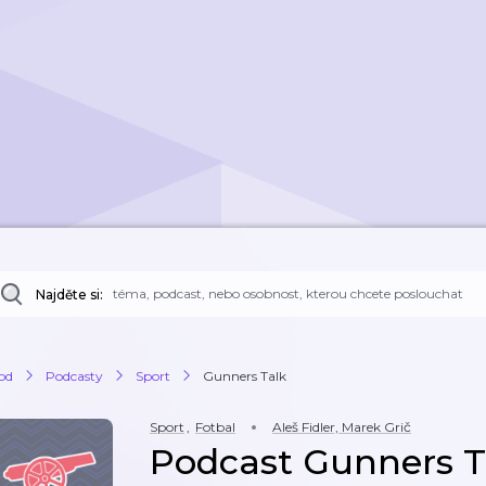
Najděte si:
od
Podcasty
Sport
Gunners Talk
Sport
,
Fotbal
Aleš Fidler, Marek Grič
Podcast Gunners T