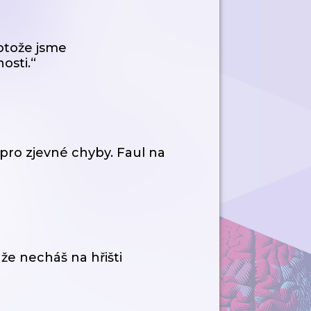
otože jsme
osti.“
pro zjevné chyby. Faul na
 že necháš na hřišti