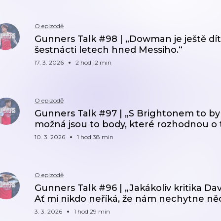
O epizodě
Gunners Talk #98 | „Dowman je ještě dí
šestnácti letech hned Messiho.“
17. 3. 2026
2 hod 12 min
O epizodě
Gunners Talk #97 | „S Brightonem to byl
možná jsou to body, které rozhodnou o t
10. 3. 2026
1 hod 38 min
O epizodě
Gunners Talk #96 | „Jakákoliv kritika Da
Ať mi nikdo neříká, že nám nechytne něc
3. 3. 2026
1 hod 29 min