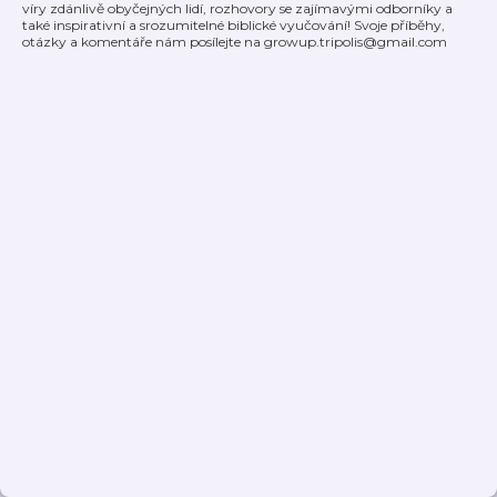
víry zdánlivě obyčejných lidí, rozhovory se zajímavými odborníky a
také inspirativní a srozumitelné biblické vyučování! Svoje příběhy,
otázky a komentáře nám posílejte na growup.tripolis@gmail.com