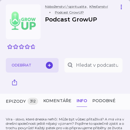
Náboženství / spiritualita
,
Křesťanství
Podcast GrowUP
Podcast GrowUP
ODEBÍRAT
KOMENTÁŘE
INFO
PODOBNÉ
EPIZODY
312
Víra - slovo, které dneska nefrčí. Může být vůbec přitažlivá? A má víra v
dnešní společnosti ještě nějaký význam? Pojďme to společně zjistit a o
trochu povyrůst! Každý pátek pro vás připravujeme příběhy ze života