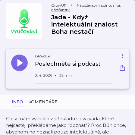
GrowUP
Náboženství / spiritualita
,
Křesťanství
Jada - Když
intelektuální znalost
Boha nestačí
GrowUP
Poslechněte si podcast
3. 4. 2026
32 min
INFO
KOMENTÁŘE
Co se nám vytratilo z překladu slova yada, které
nejčastěji překládáme jako "poznat"? Proč Bůh chce,
abychom ho neznali pouze intelektuálně, ale