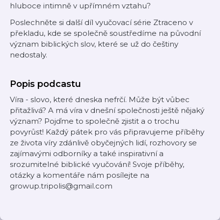
hluboce intimně v upřímném vztahu?
Poslechněte si další díl vyučovací série Ztraceno v
překladu, kde se společně soustředíme na původní
význam biblických slov, které se už do češtiny
nedostaly.
Popis podcastu
Víra - slovo, které dneska nefrčí. Může být vůbec
přitažlivá? A má víra v dnešní společnosti ještě nějaký
význam? Pojďme to společně zjistit a o trochu
povyrůst! Každý pátek pro vás připravujeme příběhy
ze života víry zdánlivě obyčejných lidí, rozhovory se
zajímavými odborníky a také inspirativní a
srozumitelné biblické vyučování! Svoje příběhy,
otázky a komentáře nám posílejte na
growup.tripolis@gmail.com