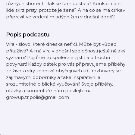
různých sborech. Jak se tam dostala? Koukali na ni
lidé skrz prsty, protože je žena? A na co se má církev
připravit ve vedení mladých žen v dnešní době?
Popis podcastu
Víra - slovo, které dneska nefrčí. Může být vůbec
přitažlivá? A má víra v dnešní společnosti ještě nějaký
význam? Pojďme to společně zjistit a o trochu
povyrůst! Každý pátek pro vás připravujeme příběhy
ze života víry zdánlivě obyčejných lidí, rozhovory se
zajímavými odborníky a také inspirativní a
srozumitelné biblické vyučování! Svoje příběhy,
otázky a komentáře nám posílejte na
growup.tripolis@gmail.com