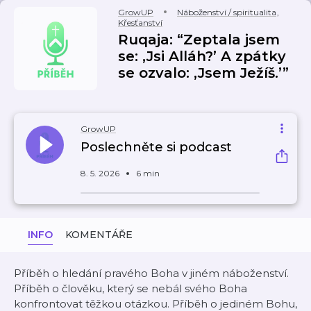
GrowUP
Náboženství / spiritualita
,
Křesťanství
Ruqaja: “Zeptala jsem
se: ,Jsi Alláh?’ A zpátky
se ozvalo: ,Jsem Ježíš.’”
GrowUP
Poslechněte si podcast
8. 5. 2026
6 min
INFO
KOMENTÁŘE
Příběh o hledání pravého Boha v jiném náboženství.
Příběh o člověku, který se nebál svého Boha
konfrontovat těžkou otázkou. Příběh o jediném Bohu,