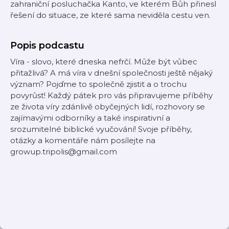
zahraniční posluchačka Kanto, ve kterém Bůh přinesl
řešení do situace, ze které sama neviděla cestu ven.
Popis podcastu
Víra - slovo, které dneska nefrčí. Může být vůbec
přitažlivá? A má víra v dnešní společnosti ještě nějaký
význam? Pojďme to společně zjistit a o trochu
povyrůst! Každý pátek pro vás připravujeme příběhy
ze života víry zdánlivě obyčejných lidí, rozhovory se
zajímavými odborníky a také inspirativní a
srozumitelné biblické vyučování! Svoje příběhy,
otázky a komentáře nám posílejte na
growup.tripolis@gmail.com